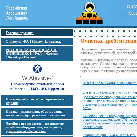
Сис
за
Главная страница
Очистка, дробеметная
О проекте «РАЛ-Инфо». Контакты.
На данной странице приведена кра
РОССИЙСКАЯ АССОЦИАЦИЯ
очистки, дробеметной, дробеструйн
ЛИТЕЙЩИКОВ ( РАЛ ). Журнал
"Литейщик России"
Краткая информация о каждом пред
контактами. С помощью расположен
предприятия в электронный блокнот
персональных страницах предприят
ООО "СЕРВИССофт Инжиниринг" С
«ОМСЖ - ОФФИЧИНЕ МЕККАНИКЕ 
Дробеметное оборудование. камер
Производители литых и формованных
подвесными крюками и подвесным 
изделий
стальной и резиновой лентой, тр
сетки
Плавка - инжиниринг, оборудование,
технологии, программное обеспечение
«АйМФ» ( IMF ) Оборудование для 
отдельные машины для ХТС-процес
форм и стержней, формовки, выби
Литейное производство - инжиниринг,
обеспечение
литейное оборудование, технологии,
программное обеспечение
«Карло Банфи» ( Carlo Banfi S.P.A