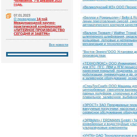
Челябинск, 7-8 декабря 2023
года.
«Великолукский МЗ» ООО Пескост
07.01.2023
«Беллои и Романьоли» ( Belloi &
О проведении
14-той
линии приготовления смесей, смес
Международной научно-
автоматического контроля качест
практической конференции
«ЛИТЕЙНОЕ ПРОИЗВОДСТВО
«Вальтер Тровал» ( Walther Trowa
СЕГОДНЯ И ЗАВТРА»
шлепперного шлифования, окраск
кольцевые, лотковые и непрерывно
механизации и технологические
Все новости
"Восток-Энерго"ООО Установки д
производствах
«ТЕХНОЛЮКС» ООО Инжиниринг ли
для ХТС, ПГС, ЛВМ и ЛГМ процесс
нанесения покрытий, подогрева, о
роботизации; пневмопушки и др. 
и заливочное оборудование; оснас
«СпецТехСнаб» ООО Машины для л
центробежные; смесители вихревы
парных полуформ, стопочных и об
плавильное, заливочное, выбивно
«ЭРОСТ» ЗАО Передвижные промы
вакуумные погрузчики; насосные а
сервисное обслуживание оборудо
«ЭРДМАН» ( ERDMANN GmbH ) Техн
конвейерные и водоструйные ульт
ультразвуковые компоненты
«УНТК» ОАО Технологические и к