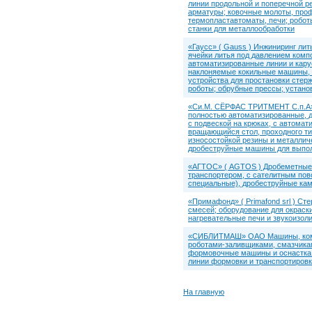
линии продольной и поперечной ре
арматуры; ковочные молоты, проф
термопластавтоматы, печи; робот
станки для металлообработки
«Гаусс» ( Gauss ) Инжиниринг ли
ячейки литья под давлением комп
автоматизированные линии и карус
наклоняемые кокильные машины, 
устройства для простановки стер
роботы; обрубные прессы; устано
«Си.М. СЁРФАС ТРИТМЕНТ С.п.А» ( 
полностью автоматизированные, д
с подвеской на крюках, с автома
вращающийся стол, проходного ти
износостойкой резины и металличе
дробеструйные машины для выпол
«АГТОС» ( AGTOS ) Дробеметные 
транспортером, с сателитным пов
специальные), дробеструйные кам
«Примафонд» ( Primafond srl ) С
смесей; оборудование для окраски
нагревательные печи и звукоизол
«СИБЛИТМАШ» ОАО Машины, компл
роботами-заливщиками, смазчика
формовочные машины и оснастка 
линии формовки и транспортировк
На главную