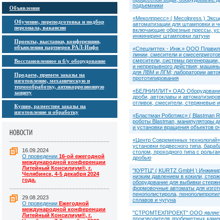
подъемники
Объявления
«Меколпресс» ( Mecolpress ) Экс
Обучение, переподготовка и подбор
автоматизации для штамповки и ч
персонала, вакансии
включающие обрезные прессы, уст
инжиниринг штамповки латуни
Проекты, выставки, конференции,
объявления партнеров РАЛ-Инфо
«Спецлиттех - Инж.» ООО Плавил
линии, смесители и смесепригото
смесители, системы регенерации,
Восстановленное и б/у оборудование
и непрерывного действия; машины
для ЛВМ и ЛГМ; лаборатории авто
Продаем, примем заказы на
прототипирования
изготовление, механическую и
термообработку, антикоррозионную
«БЕЛНИИЛИТ» ОАО Оборудование и 
защиту
дроби, автоклавы и автоматизиро
отливок, смесители, стержневые 
Купим, разместим заказы на
изготовление и обработку
«Бластман Роботикс» ( Blastman 
роботы Blastman, манипуляторы д
и установки вращения объектов о
«Центр Современных технологий
установки подвесного типа, бар
16.09.2024
столом, проходного типа с рольг
О проведении
16-ой ежегодной
дробью
международной конференции
Литейный Консилиум®, г.
"КУРТЦ" ( KURTZ GmbH ) Инжинири
Челябинск, 4-5 декабря 2024
низким давлением в кокили, стер
года.
оборудование для выбивки стержне
формовочные автоматы для изгото
пенополистирола, пенополипропил
29.08.2023
сплавов и чугуна
О проведении
Ежегодной
международной конференции
"СТРОМТЕХПРОЕКТ" ООО является
Литейный Консилиум®, г.
производителя дробеметных каме