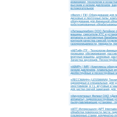
инжиниринг, технологии и оснастк
высоким и низким давлением, вак
вспомогательное
«Филл» ( Fill ) Оборудование для
дисковые и ленточные пилы; комп
оборудование для финишной обра
роботизированные обрабатывающи
«Литмашприбор» ООО Литейное о
машины, смесители ХТС и устано
аппараты и галтовочные барабаны;
контроля качества смесей (отдел
газопроницаемости, твердости, п
«АйТиФ» ITF - Технологии финиш
промывки, обезжиривания, пассив
моечные машины, шнековые, расп
Зачистка заусенцев. Пескоструйна
«АйМР» ( IMR ) Комплексы оборуд
низким давлением, плавильные ин
дробеструйные и пескоструйные 
«ЛЕССМАНН» (LESSMANN) Техническ
однорядные и специальные, для уд
хвостовиком, в т.ч. жгутовые и ч
для чистки свечей зажигания, для
«Амурлитмаш» Филиал ОАО «Дальэ
аппараты); гидропескоструйные ус
пылеулавливаюшие установки - пр
«АПТ Интернэшнл» (APT Internatio
обработки поверхности листа: ги
плазменные станки, кординатно-п