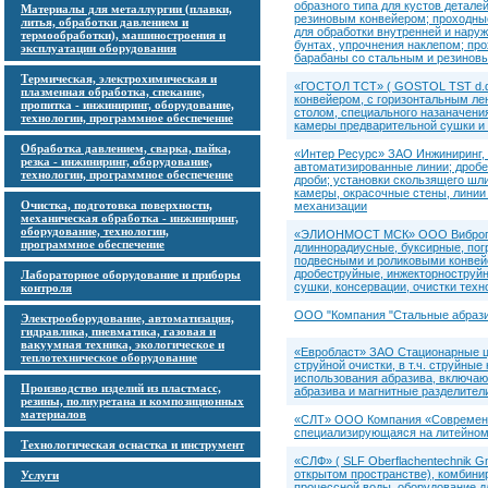
образного типа для кустов детал
Материалы для металлургии (плавки,
резиновым конвейером; проходные
литья, обработки давлением и
для обработки внутренней и наруж
термообработки), машиностроения и
бунтах, упрочнения наклепом; пр
эксплуатации оборудования
барабаны со стальным и резинов
Термическая, электрохимическая и
«ГОСТОЛ ТСТ» ( GOSTOL TST d.d.
плазменная обработка, спекание,
конвейером, с горизонтальным л
пропитка - инжиниринг, оборудование,
столом, специального назаначени
технологии, программное обеспечение
камеры предварительной сушки и
Обработка давлением, сварка, пайка,
«Интер Ресурс» ЗАО Инжиниринг, 
резка - инжиниринг, оборудование,
автоматизированные линии; дробе
технологии, программное обеспечение
дроби; установки скользящего ш
камеры, окрасочные стены, линии
Очистка, подготовка поверхности,
механизации
механическая обработка - инжиниринг,
оборудование, технологии,
«ЭЛИОНМОСТ МСК» ООО Виброгалт
программное обеспечение
длиннорадиусные, буксирные, пог
подвесными и роликовыми конвейе
дробеструйные, инжекторноструйн
Лабораторное оборудование и приборы
сушки, консервации, очистки техн
контроля
ООО "Компания "Стальные абрази
Электрооборудование, автоматизация,
гидравлика, пневматика, газовая и
вакуумная техника, экологическое и
«Евробласт» ЗАО Стационарные це
теплотехническое оборудование
струйной очистки, в т.ч. струйны
использования абразива, включаю
Производство изделий из пластмасс,
абразива и магнитные разделител
резины, полиуретана и композиционных
материалов
«СЛТ» ООО Компания «Современны
специализирующаяся на литейном
Технологическая оснастка и инструмент
«СЛФ» ( SLF Oberflachentechnik 
открытом пространстве), комбини
Услуги
процессной воды, оборудование д