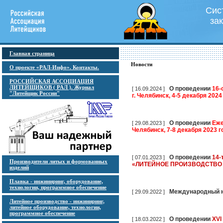
Сис
за
Главная страница
Новости
О проекте «РАЛ-Инфо». Контакты.
РОССИЙСКАЯ АССОЦИАЦИЯ
ЛИТЕЙЩИКОВ ( РАЛ ). Журнал
О проведении
16-
[ 16.09.2024 ]
"Литейщик России"
г. Челябинск, 4-5 декабря 2024
О проведении
Еже
[ 29.08.2023 ]
Челябинск, 7-8 декабря 2023 г
О проведении
14-
[ 07.01.2023 ]
Производители литых и формованных
«ЛИТЕЙНОЕ ПРОИЗВОДСТВО 
изделий
Плавка - инжиниринг, оборудование,
технологии, программное обеспечение
Международный н
[ 29.09.2022 ]
Литейное производство - инжиниринг,
литейное оборудование, технологии,
программное обеспечение
О проведении
XVI
[ 18.03.2022 ]