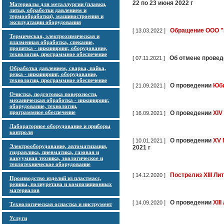
22 по 23 июня 2022 г
Материалы для металлургии (плавки,
литья, обработки давлением и
термообработки), машиностроения и
эксплуатации оборудования
Обращение ООО 
[ 13.03.2022 ]
Термическая, электрохимическая и
плазменная обработка, спекание,
пропитка - инжиниринг, оборудование,
технологии, программное обеспечение
Об отмене прове
[ 07.11.2021 ]
Обработка давлением, сварка, пайка,
резка - инжиниринг, оборудование,
технологии, программное обеспечение
О проведении
Юби
[ 21.09.2021 ]
Очистка, подготовка поверхности,
механическая обработка - инжиниринг,
оборудование, технологии,
программное обеспечение
О проведении
XIV
[ 16.09.2021 ]
Лабораторное оборудование и приборы
контроля
О проведении
XV 
[ 10.01.2021 ]
Электрооборудование, автоматизация,
2021 г
гидравлика, пневматика, газовая и
вакуумная техника, экологическое и
теплотехническое оборудование
Пострелиз ХIII Л
[ 14.12.2020 ]
Производство изделий из пластмасс,
резины, полиуретана и композиционных
материалов
О проведении
XII
[ 14.09.2020 ]
Технологическая оснастка и инструмент
Услуги