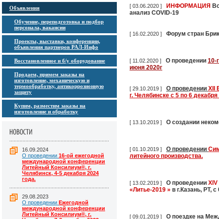
ИНФОРМАЦИЯ
Вс
[ 03.06.2020 ]
Объявления
анализ COVID-19
Обучение, переподготовка и подбор
персонала, вакансии
Форум стран Бри
[ 16.02.2020 ]
Проекты, выставки, конференции,
объявления партнеров РАЛ-Инфо
О проведении
10-
Восстановленное и б/у оборудование
[ 11.02.2020 ]
июня 2020г
Продаем, примем заказы на
изготовление, механическую и
термообработку, антикоррозионную
О проведении
XII
[ 29.10.2019 ]
защиту
г. Челябинске с 5 по 6 декабря 
Купим, разместим заказы на
изготовление и обработку
О создании неком
[ 13.10.2019 ]
О проведении
Сим
[ 01.10.2019 ]
16.09.2024
О проведении
16-ой ежегодной
литейного производства.
международной конференции
Литейный Консилиум®, г.
Челябинск, 4-5 декабря 2024
года.
О проведении
XIV
[ 13.02.2019 ]
«Литье-2019 »
в г.Казань, РТ, 
29.08.2023
О проведении
Ежегодной
международной конференции
Литейный Консилиум®, г.
О поездке на Ме
[ 09.01.2019 ]