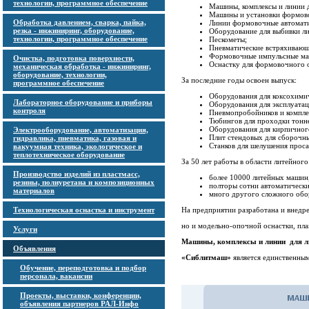
технологии, программное обеспечение
Машины, комплексы и линии д
Машины и установки формово
Обработка давлением, сварка, пайка,
Линии формовочные автомати
резка - инжиниринг, оборудование,
Оборудование для выбивки л
технологии, программное обеспечение
Пескометы;
Пневматические встряхиваю
Формовочные импульсные маш
Очистка, подготовка поверхности,
Оснастку для формовочного 
механическая обработка - инжиниринг,
оборудование, технологии,
За последние годы освоен выпуск:
программное обеспечение
Оборудования для коксохимич
Лабораторное оборудование и приборы
Оборудования для эксплуатац
контроля
Пневмопробойников и компле
Тюбингов для проходки тонн
Оборудования для кирпичног
Электрооборудование, автоматизация,
Плит стендовых для сборочны
гидравлика, пневматика, газовая и
Станков для шелушения проса
вакуумная техника, экологическое и
теплотехническое оборудование
За 50 лет работы в области литейного
Производство изделий из пластмасс,
более 10000 литейных машин
резины, полиуретана и композиционных
полторы сотни автоматическ
материалов
много другого сложного обо
Технологическая оснастка и инструмент
На предприятии разработана и внедре
но и модельно-опочной оснастки, пла
Услуги
Машины, комплексы и линии для ли
Объявления
«Сиблитмаш»
является единственны
Обучение, переподготовка и подбор
персонала, вакансии
Проекты, выставки, конференции,
объявления партнеров РАЛ-Инфо