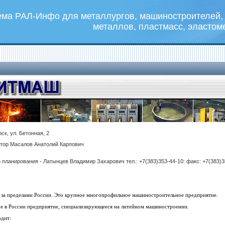
ема РАЛ-Инфо для металлургов, машиностроителей, 
металлов, пластмасс, эластом
ск, ул. Бетонная, 2
тор Масалов Анатолий Карпович
 планирования - Латынцев Владимир Захарович тел.: +7(383)353-44-10: факс: +7(383)3
о за пределами России. Это крупное многопрофильное машиностроительное предприятие.
е в России предприятие, специализирующееся на литейном машиностроении.
одит: