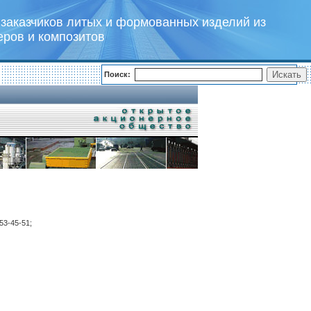
заказчиков литых и формованных изделий из
еров и композитов
Поиск:
53-45-51;