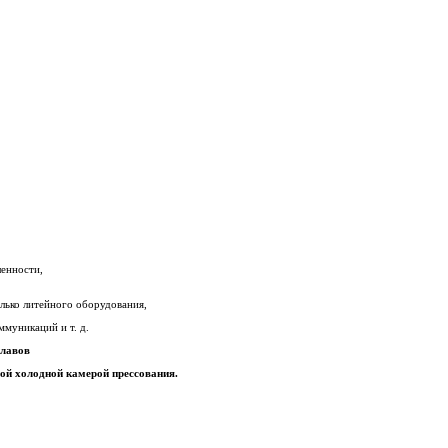
ленности,
лько литейного оборудования,
ммуникаций и т. д.
плавов
ной холодной камерой прессования.