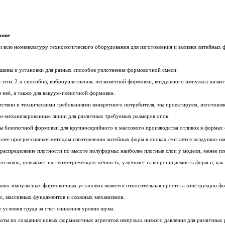
ание
 всю номенклатуру технологического оборудования для изготовления и заливки литейных 
шины и установки для разных способов уплотнения формовочной смеси:
я этих 2-х способов, виброуплотнения, пескомётной формовки, воздушного импульса низкого
 неё, а также для вакуум-плёночной формовки.
етствии и техническими требованиями конкретного потребителя, мы проектируем, изготовля
но-механизированные линии для различных требуемых размеров опок.
ы безопочной формовки для крупносерийного и массового производства отливок в формах 
более прогрессивным методом изготовления литейных форм в опоках считается воздушно-и
распределение плотности по высоте полуформы: наиболее плотные слои у модели, менее пл
отливок, повышает их геометрическую точность, улучшает газопроницаемость форм и, как 
но-импульсных формовочных установок является относительная простота конструкции фо
с, массивных фундаментов и сложных механизмов.
 условия труда за счет снижения уровня шума.
оты по созданию новых формовочных агрегатов импульса низкого давления для различных 