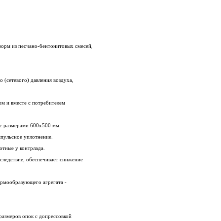
форм из песчано-бентонитовых смесей,
 (сетевого) давления воздуха,
ем и вместе с потребителем
с размерами 600х500 мм.
мпульсное уплотнение.
отные у контрлада.
следствие, обеспечивает снижение
рмообразующего агрегата -
размеров опок с допрессовкой