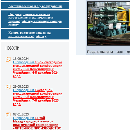
Восстановленное и б/у оборудование
Продаем, примем заказы на
изготовление, механическую и
термообработку, антикоррозионную
защиту
Купим, разместим заказы на
изготовление и обработку
16.09.2024
О проведении
16-ой ежегодной
международной конференции
Литейный Консилиум®, г.
Челябинск, 4-5 декабря 2024
года.
29.08.2023
О проведении
Ежегодной
международной конференции
Литейный Консилиум®, г.
Челябинск, 7-8 декабря 2023
года.
07.01.2023
О проведении
14-той
Международной научно-
практической конференции
«ЛИТЕЙНОЕ ПРОИЗВОДСТВО