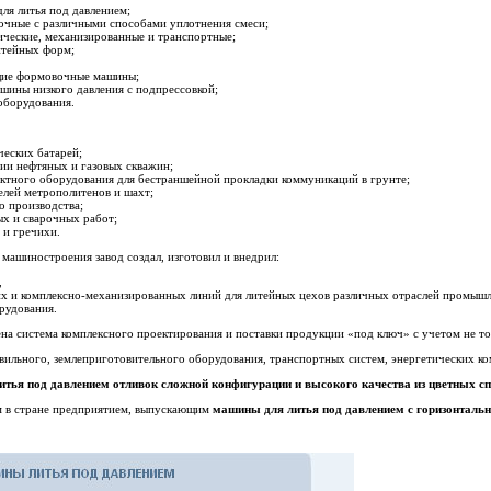
ля литья под давлением;
чные с различными способами уплотнения смеси;
ческие, механизированные и транспортные;
итейных форм;
щие формовочные машины;
ины низкого давления с подпрессовкой;
оборудования.
еских батарей;
ии нефтяных и газовых скважин;
ктного оборудования для бестраншейной прокладки коммуникаций в грунте;
елей метрополитенов и шахт;
о производства;
х и сварочных работ;
 и гречихи.
 машиностроения завод создал, изготовил и внедрил:
,
их и комплексно-механизированных линий для литейных цехов различных отраслей промыш
рудования.
на система комплексного проектирования и поставки продукции «под ключ» с учетом не то
вильного, землеприготовительного оборудования, транспортных систем, энергетических ко
тья под давлением отливок сложной конфигурации и высокого качества из цветных с
м в стране предприятием, выпускающим
машины для литья под давлением
с горизонталь