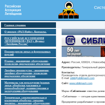
Сист
Главная страница
О проекте «РАЛ-Инфо». Контакты.
РОССИЙСКАЯ АССОЦИАЦИЯ
ЛИТЕЙЩИКОВ ( РАЛ ). Журнал
"Литейщик России"
Производители литых и формованных
изделий
Плавка - инжиниринг, оборудование,
Адрес:
Россия, 630024, г.Новосибир
технологии, программное обеспечение
Руководитель:
Генеральный дирек
Литейное производство - инжиниринг,
Контакты:
литейное оборудование, технологии,
Руководитель отдела долгосрочного
программное обеспечение
E-mail:
siblit@siblitmash.com
Материалы для металлургии (плавки,
Сайт:
www.siblitmash.com
литья, обработки давлением и
термообработки), машиностроения и
эксплуатации оборудования
Марка
«Сиблитмаш»
известна далек
«Сиблитмаш» — сегодня единственно
Термическая, электрохимическая и
плазменная обработка, спекание,
Предприятие разрабатывает и произв
пропитка - инжиниринг, оборудование,