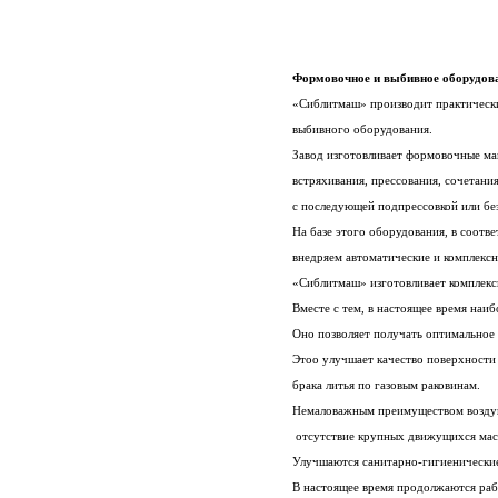
Формовочное и выбивное оборудов
«Сиблитмаш» производит практически
выбивного оборудования.
Завод изготовливает формовочные ма
встряхивания, прессования, сочетани
с последующей подпрессовкой или без
На базе этого оборудования, в соотв
внедряем автоматические и комплекс
«Сиблитмаш» изготовливает комплекс
Вместе с тем, в настоящее время наи
Оно позволяет получать оптимальное 
Этоо улучшает качество поверхности 
брака литья по газовым раковинам.
Немаловажным преимуществом воздуш
отсутствие крупных движущихся мас
Улучшаются санитарно-гигиенические
В настоящее время продолжаются раб