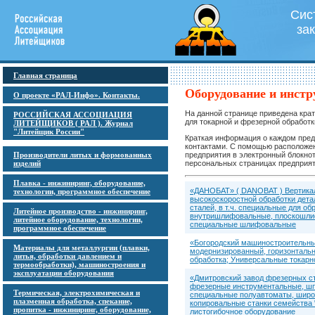
Сис
за
Главная страница
Оборудование и инстр
О проекте «РАЛ-Инфо». Контакты.
На данной странице приведена кра
РОССИЙСКАЯ АССОЦИАЦИЯ
для токарной и фрезерной обработк
ЛИТЕЙЩИКОВ ( РАЛ ). Журнал
"Литейщик России"
Краткая информация о каждом пред
контактами. С помощью расположен
Производители литых и формованных
предприятия в электронный блокнот
изделий
персональных страницах предприят
Плавка - инжиниринг, оборудование,
«ДАНОБАТ» ( DANOBAT ) Вертика
технологии, программное обеспечение
высокоскоростной обработки дета
сталей, в т.ч. специальные для о
Литейное производство - инжиниринг,
внутришлифовальные, плоскошли
литейное оборудование, технологии,
специальные шлифовальные
программное обеспечение
«Богородский машиностроительны
Материалы для металлургии (плавки,
модернизированный, горизонталь
литья, обработки давлением и
обработка; Универсальные токарн
термообработки), машиностроения и
эксплуатации оборудования
«Дмитровский завод фрезерных с
фрезерные инструментальные, шп
Термическая, электрохимическая и
специальные полуавтоматы, широ
плазменная обработка, спекание,
копировальные станки семейства 
пропитка - инжиниринг, оборудование,
листогибочное оборудование