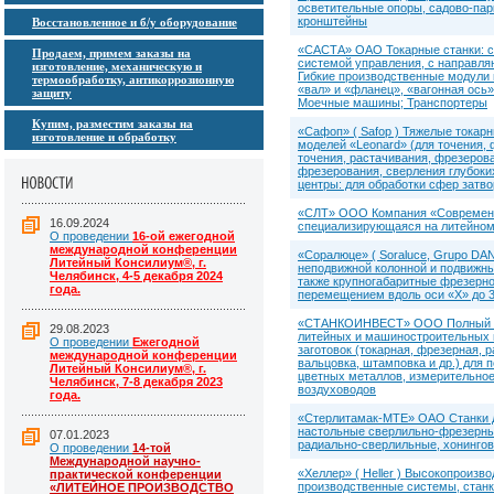
осветительные опоры, садово-пар
кронштейны
Восстановленное и б/у оборудование
«САСТА» ОАО Токарные станки: с 
Продаем, примем заказы на
системой управления, с направл
изготовление, механическую и
Гибкие производственные модули 
термообработку, антикоррозионную
«вал» и «фланец», «вагонная ось
защиту
Моечные машины; Транспортеры
Купим, разместим заказы на
«Сафоп» ( Safop ) Тяжелые токар
изготовление и обработку
моделей «Leonard» (для точения,
точения, растачивания, фрезерова
фрезерования, сверления глубоки
центры: для обработки сфер затв
«СЛТ» ООО Компания «Современны
16.09.2024
специализирующаяся на литейном
О проведении
16-ой ежегодной
международной конференции
«Соралюце» ( Soraluce, Grupo DA
Литейный Консилиум®, г.
неподвижной колонной и подвижны
Челябинск, 4-5 декабря 2024
также крупногабаритные фрезерно-
года.
перемещением вдоль оси «X» до 30
«СТАНКОИНВЕСТ» ООО Полный спек
29.08.2023
литейных и машиностроительных п
О проведении
Ежегодной
заготовок (токарная, фрезерная, р
международной конференции
вальцовка, штамповка и др.) для 
Литейный Консилиум®, г.
цветных металлов, измерительное
Челябинск, 7-8 декабря 2023
воздуховодов
года.
«Стерлитамак-МТЕ» ОАО Станки д
настольные сверлильно-фрезерны
07.01.2023
радиально-сверлильные, хонингов
О проведении
14-той
Международной научно-
«Хеллер» ( Heller ) Высокопроиз
практической конференции
производственные системы, станк
«ЛИТЕЙНОЕ ПРОИЗВОДСТВО