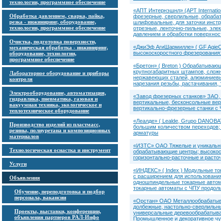
технологии, программное обеспечение
«АПТ Интернэшнл» (APT Internatio
Обработка давлением, сварка, пайка,
фрезерные, сверлильные, обрабат
резка - инжиниринг, оборудование,
шлифовальные, для заточки инст
технологии, программное обеспечение
отрезные, ленточно-пильные, эле
давлением и обработки поверхнос
Очистка, подготовка поверхности,
«ДжиЭф АгиШармилле» ( GF AgieCh
механическая обработка - инжиниринг,
высокоскоростного фрезерования
оборудование, технологии,
программное обеспечение
«Бретон» ( Breton ) Обрабатывающ
крупногабаритных штампов, сложн
Лабораторное оборудование и приборы
нержавеющих сталей, алюминиевых
контроля
нарезания резьбы, растачивания,
Электрооборудование, автоматизация,
«Завод фрезерных станков» ЗАО,
гидравлика, пневматика, газовая и
вертикальные, бесконсольные ве
вакуумная техника, экологическое и
вертикально-фрезерные станки с
теплотехническое оборудование
«Леалде» ( Lealde, Grupo DANOBA
Производство изделий из пластмасс,
большим количеством переходов; 
резины, полиуретана и композиционных
арматуры
материалов
«ИЗТС» ОАО Тяжелые и уникальн
Технологическая оснастка и инструмент
обрабатывающие центры; высоко
горизонтально-расточные и расто
Услуги
«ИНДЕКС» ( Index ) Модульные т
с расширением для использовани
Объявления
одношпиндельные токарные автом
токарные автоматы с ЧПУ продоль
Обучение, переподготовка и подбор
персонала, вакансии
«Орстан» ОАО Металлообрабатыва
долбежные, настольно-сверлильн
Проекты, выставки, конференции,
универсальные деревообрабатыва
объявления партнеров РАЛ-Инфо
Промышленное и декоративное чуг