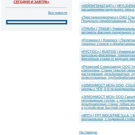
СЕГОДНЯ И ЗАВТРА»
«ХЕЙЛИГЕНШТАДТ» ( HEYLIGENST
расширениями модульного типа 
Все новости
«Тяжстанкогидропресс» ОАО Стан
Продольно-обрабатывающие, Про
«ТРАУБ» ( TRAUB ) Универсальные
автоматы фасонно-продольного то
«Ротоморс» ( Rotomors ) Паллетн
токарных станков и обрабатываю
«РУСТОС» ( RUSTOS ) Универсаль
консольно-фрезерные, горизонтал
фрезерные станки от ведущих евр
«Рязанский Станкозавод» ООО Уни
компоновки, Станки тяжелой гамм
растачивания, резьбонакатные, 
колесотокарные, трубообрабатыв
«ЭЛИОНМОСТ МСК» ООО, COLGAR:
центры с ЧПУ, 5-6-ти координатн
«ЭЛИОНМОСТ МСК» ООО Сверлильн
неподвижным столом, с неподвиж
резьбонарезные станки; гибкие 
и устройством быстрой смены ин
«ФПТ» ( FPT INDUSTRIE S.p.A. )
вертикальные, с подвижной стойк
На главную