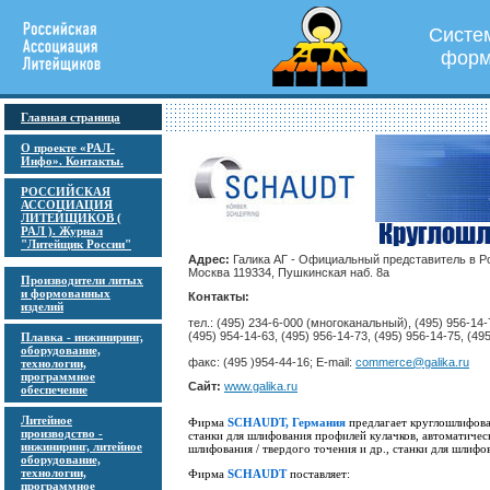
Систе
форм
Главная страница
О проекте «РАЛ-
Инфо». Контакты.
РОССИЙСКАЯ
АССОЦИАЦИЯ
ЛИТЕЙЩИКОВ (
РАЛ ). Журнал
"Литейщик России"
Адрес:
Галика АГ - Официальный представитель в Р
Москва 119334, Пушкинская наб. 8а
Производители литых
и формованных
Контакты:
изделий
тел.: (495) 234-6-000 (многоканальный), (495) 956-14-
(495) 954-14-63, (495) 956-14-73, (495) 956-14-75, (49
Плавка - инжиниринг,
оборудование,
факс: (495 )954-44-16; E-mail:
commerce@galika.ru
технологии,
программное
Сайт:
www.galika.ru
обеспечение
Литейное
Фирма
SCHAUDT, Германия
предлагает круглошлифова
производство -
станки для шлифования профилей кулачков, автоматиче
инжиниринг, литейное
шлифования / твердого точения и др., станки для шлифо
оборудование,
технологии,
Фирма
SCHAUDT
поставляет:
программное