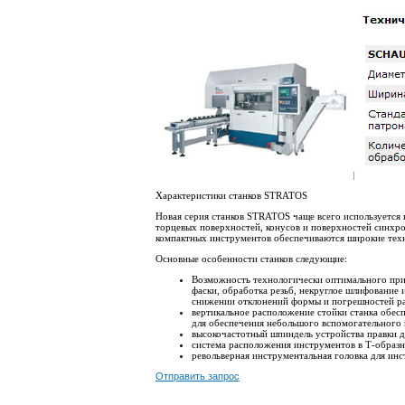
Характеристики станков STRATOS
Новая серия станков STRATOS чаще всего используется
торцевых поверхностей, конусов и поверхностей синхро
компактных инструментов обеспечиваются широкие техн
Основные особенности станков следующие:
Возможность технологически оптимального прим
фаски, обработка резьб, некруглое шлифование 
снижении отклонений формы и погрешностей р
вертикальное расположение стойки станка обес
для обеспечения небольшого вспомогательного 
высокочастотный шпиндель устройства правки 
система расположения инструментов в Т-образн
револьверная инструментальная головка для инс
Отправить запрос