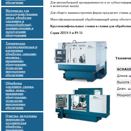
обеспечение
Для автомобильной промышленности и ее субпоставщиков
и коленчатых валов).
Материалы для
Для общего машиностроения фирма предлагает станки д
металлургии (плавки,
литья, обработки
Многофункциональный обрабатывающий центр обеспечива
давлением и
термообработки),
Круглошлифовальные станки и станки для обработки
машиностроения и
эксплуатации
Серия ZEUS S и PS 51
оборудования
Термическая,
электрохимическая и
плазменная
обработка, спекание,
пропитка -
инжиниринг,
оборудование,
технологии,
программное
обеспечение
Обработка
давлением, сварка,
пайка, резка -
инжиниринг,
оборудование,
технологии,
программное
обеспечение
Очистка, подготовка
поверхности,
механическая
обработка -
инжиниринг,