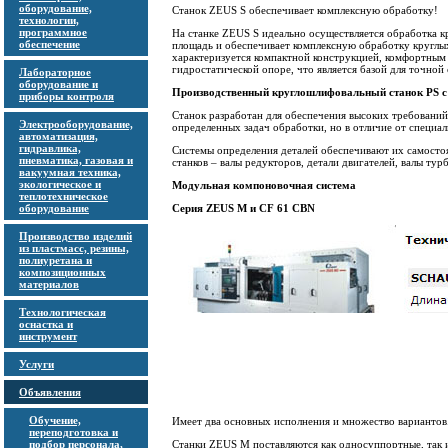
оборудование,
Станок ZEUS S обеспечивает комплексную обработку!
технологии,
программное
На станке ZEUS S идеально осуществляется обработка к
обеспечение
площадь и обеспечивает комплексную обработку круглых
характеризуется компактной конструкцией, комфортным
гидростатической опоре, что является базой для точно
Лабораторное
оборудование и
Производственный круглошлифовальный станок PS с
приборы контроля
Станок разработан для обеспечения высоких требований
Электрооборудование,
определенных задач обработки, но в отличие от специа
автоматизация,
гидравлика,
Системы определения деталей обеспечивают их самосто
пневматика, газовая и
станков – валы редукторов, детали двигателей, валы тур
вакуумная техника,
экологическое и
Модульная компоновочная система
теплотехническое
оборудование
Серия ZEUS M и CF 61 CBN
Производство изделий
из пластмасс, резины,
полиуретана и
композиционных
материалов
Технологическая
оснастка и
инструмент
Услуги
Объявления
Обучение,
Имеет два основных исполнения и множество вариантов
переподготовка и
подбор персонала,
Станки ZEUS M поставляются как односуппортные, так 