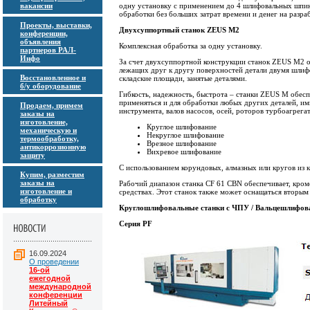
вакансии
одну установку с применением до 4 шлифовальных шпин
обработки без больших затрат времени и денег на разра
Проекты, выставки,
Двухсуппортный станок ZEUS M2
конференции,
объявления
Комплексная обработка за одну установку.
партнеров РАЛ-
Инфо
За счет двухсуппортной конструкции станок ZEUS M2 о
лежащих друг к другу поверхностей детали двумя шлифо
Восстановленное и
складские площади, занятые деталями.
б/у оборудование
Гибкость, надежность, быстрота – станки ZEUS M обесп
применяться и для обработки любых других деталей, им
Продаем, примем
инструмента, валов насосов, осей, роторов турбоагрега
заказы на
изготовление,
Круглое шлифование
механическую и
Некруглое шлифование
термообработку,
Врезное шлифование
антикоррозионную
Вихревое шлифование
защиту
С использованием корундовых, алмазных или кругов из 
Купим, разместим
заказы на
Рабочий диапазон станка CF 61 CBN обеспечивает, кро
изготовление и
средствах. Этот станок также может оснащаться вторы
обработку
Круглошлифовальные станки с ЧПУ / Вальцешлифов
Серия PF
16.09.2024
О проведении
16-ой
ежегодной
международной
конференции
Литейный