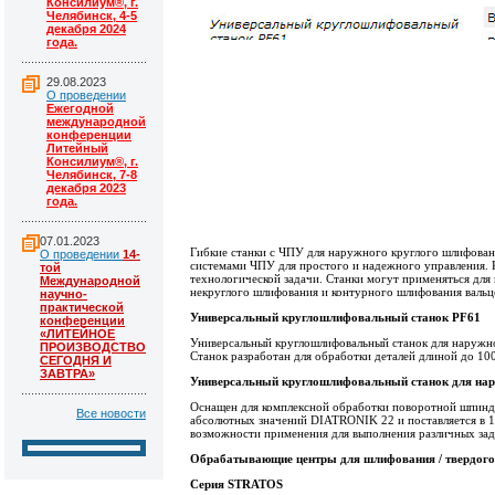
Консилиум®, г.
Челябинск, 4-5
декабря 2024
года.
29.08.2023
О проведении
Ежегодной
международной
конференции
Литейный
Консилиум®, г.
Челябинск, 7-8
декабря 2023
года.
07.01.2023
Гибкие станки с ЧПУ для наружного круглого шлифован
О проведении
14-
системами ЧПУ для простого и надежного управления. 
той
технологической задачи. Станки могут применяться для
Международной
некруглого шлифования и контурного шлифования вальце
научно-
практической
Универсальный круглошлифовальный станок PF61
конференции
«ЛИТЕЙНОЕ
Универсальный круглошлифовальный станок для наружно
ПРОИЗВОДСТВО
Станок разработан для обработки деталей длиной до 10
СЕГОДНЯ И
ЗАВТРА»
Универсальный круглошлифовальный станок для на
Оснащен для комплексной обработки поворотной шпинде
Все новости
абсолютных значений DIATRONIK 22 и поставляется в 1
возможности применения для выполнения различных зад
Обрабатывающие центры для шлифования / твердого
Серия STRATOS