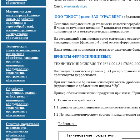
обеспечение
Сайт:
www.uralvim.ru
Материалы для
металлургии (плавки,
ООО "ЭКОС" ( ранее ЗАО "УРАЛ ВИМ")
образовано
литья, обработки
давлением и
Основным направлением деятельности является перерабо
термообработки),
В числе сотрудников компании 7 кандитатов технически
машиностроения и
применения их в металлургическом производстве.
эксплуатации
оборудования
На сегодняшний день производство материалов осуществ
некондиционные (фракция 0-10 мм) отсевы ферросплавн
Термическая,
Наша компания производит и реализует следующие брик
электрохимическая и
плазменная
БРИКЕТЫ ФЕРРОСИЛИЦИЕВЫЕ
обработка, спекание,
пропитка -
ТЕХНИЧЕСКИЕ УСЛОВИЯ ТУ 0821-001-31178039-2002
инжиниринг,
оборудование,
Настоящие технические условия (ТУ) распространяются 
технологии,
производства ферросплавов.
программное
обеспечение
При изготовление брикетов используют отсевы дробле
ферросилиция с добавлением индекса *'Бр".
Обработка
давлением, сварка,
Пример обозначения записи продукции при заказе: "Бр
пайка, резка -
инжиниринг,
1. Технические требования
оборудование,
1.1 Брикеты ферросилициевые должны соответствовать т
технологии,
программное
1.2 По гранулометрическому составу и механическим св
обеспечение
Очистка, подготовка
поверхности,
механическая
обработка -
инжиниринг,