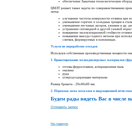
обеспечение Заказчика технологическим обору
ЦМЛТ решает также задачи по совершенствованию приме
литья:
улучшение чистоты поверхности отливок при и
уменьшение горячих и холодных трещин в сталь
уменьшение песчаных засоров, ужимин и др. де
устранение ситовидной и другой газовой порист
повышение эксплуатационной стойкости отливок
повышение выхода годного металла при использ
слитков, формируемых в изложницах.
Услуги по переработке отходов
Используя собственные производственные мощности ока
1. Брикетирование мелкодисперсных материалов (фрак
отсевы ферросплавов, аспирационная пыль
окалина
руда
углеродсодержащие материалы
Размер брикета - 20х40х60 мм.
2. Переплав лома металлов в индукционной печи емко
Будем рады видеть Вас в числе 
Отправить запрос
На главную