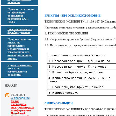
вакансии
Проекты, выставки,
конференции,
объявления
БРИКЕТЫ ФЕРРОСИЛИКОХРОМОВЫЕ
партнеров РАЛ-
ТЕХНИЧЕСКИЕ УСЛОВИЯ ТУ 14-139-167-99 Держател
Инфо
Настоящие технические условия распространяются на б
Восстановленное и
б/у оборудование
1. ТЕХНИЧЕСКИЕ ТРЕБОВАНИЯ
Продаем, примем
1.1. Ферросиликохромовые брикеты (ферросиликохром)
заказы на
1.2. По химическому и гранулометрическому составам б
изготовление,
механическую и
термообработку,
антикоррозионную
защиту
Купим, разместим
заказы на
изготовление и
обработку
16.09.2024
О проведении
16-ой
СИЛИКОКАЛЬЦИЙ
ежегодной
международной
ТЕХНИЧЕСКИЕ УСЛОВИЯ ТУ 08 2300-016-31178039-
конференции
Литейный
Настоящие технические условия распространяются на си