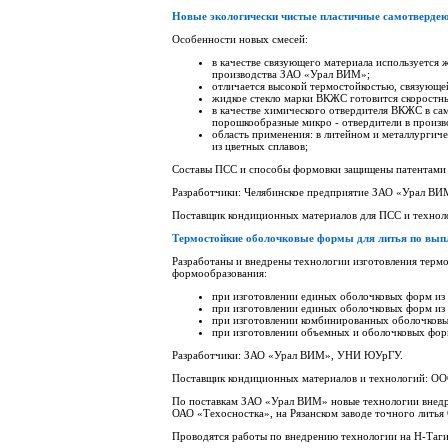
Новые экологически чистые пластичные самотвердею
Особенности новых смесей:
в качестве связующего материала используется 
производства ЗАО «Урал ВИМ»;
отличается высокой термостойкостью, связующе
жидкое стекло марки ВКЖС готовится скоростны
в качестве химического отвердителя ВКЖС в са
порошкообразные микро - отвердители в произво
область применения: в литейном и металлургиче
из цветных сплавов;
Составы ПСС и способы формовки защищены патентами
Разработчики: Челябинское предприятие ЗАО «Урал В
Поставщик кондиционных материалов для ПСС и техно
Термостойкие оболочковые формы для литья по вы
Разработаны и внедрены технологии изготовления терм
формообразования:
при изготовлении единых оболочковых форм из 
при изготовлении единых оболочковых форм из 
при изготовлении комбинированных оболочковых
при изготовлении объемных и оболочковых фор
Разработчики: ЗАО «Урал ВИМ», УНИ ЮУрГУ.
Поставщик кондиционных материалов и технологий: О
По поставкам ЗАО «Урал ВИМ» новые технологии внедре
ОАО «Техосностка», на Рязанском заводе точного литья
Проводятся работы по внедрению технологии на Н-Таги