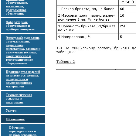
оборудование,
технологии,
программное
обеспечение
Лабораторное
оборудование и
приборы контроля
Электрооборудование,
автоматизация,
гидравлика,
пневматика, газовая и
вакуумная техника,
экологическое и
теплотехническое
оборудование
Производство изделий
из пластмасс, резины,
полиуретана и
композиционных
материалов
Технологическая
оснастка и
инструмент
Услуги
Объявления
Обучение,
переподготовка и
подбор персонала,