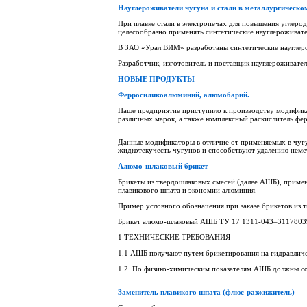
Науглероживатели чугуна и стали в металлургическо
При плавке стали в электропечах для повышения углер
целесообразно применять синтетические науглероживате
В ЗАО «Урал ВИМ» разработаны синтетические науглерож
Разработчик, изготовитель и поставщик науглероживат
НОВЫЕ ПРОДУКТЫ
Ферросиликоалюминий, алюмобарий.
Наше предприятие приступило к производству модифика
различных марок, а также комплексный раскислитель 
Данные модификаторы в отличие от применяемых в чу
жидкотекучесть чугунов и способствуют удалению немет
Алюмо-шлаковый брикет
Брикеты из твердошлаковых смесей (далее АШБ), примен
плавикового шпата и экономии алюминия.
Пример условного обозначения при заказе брикетов из 
Брикет алюмо-шлаковый АШБ ТУ 17 1311-043–311780
1 ТЕХНИЧЕСКИЕ ТРЕБОВАНИЯ
1.1 АШБ получают путем брикетирования на гидравличес
1.2. По физико-химическим показателям АШБ должны соо
Заменитель плавикого шпата (флюс-разжижитель)