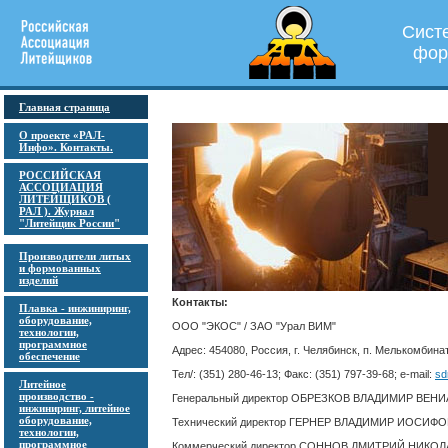
Сист
фор
Главная страница
О проекте «РАЛ-
Инфо». Контакты.
РОССИЙСКАЯ
АССОЦИАЦИЯ
ЛИТЕЙЩИКОВ (
РАЛ ). Журнал
"Литейщик России"
Производители литых
и формованных
изделий
Контакты:
Плавка - инжиниринг,
оборудование,
ООО "ЭКОС" / ЗАО "Урал ВИМ"
технологии,
программное
Адрес: 454080, Россия, г. Челябинск, п. Мелькомбината
обеспечение
Тел/: (351) 280-46-13; Факс: (351) 797-39-68; e-mail:
sd
Литейное
производство -
Генеральный директор ОБРЕЗКОВ ВЛАДИМИР ВЕ
инжиниринг, литейное
оборудование,
Технический директор ГЕРНЕР ВЛАДИМИР ИОСИФ
технологии,
программное
Коммерческий директор СОННОВ ДМИТРИЙ НИКО