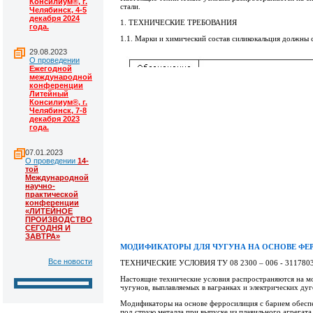
Консилиум®, г.
стали.
Челябинск, 4-5
декабря 2024
1. ТЕХНИЧЕСКИЕ ТРЕБОВАНИЯ
года.
1.1. Марки и химический состав силикокальция должны 
29.08.2023
О проведении
Ежегодной
международной
конференции
Литейный
Консилиум®, г.
Челябинск, 7-8
декабря 2023
года.
07.01.2023
О проведении
14-
той
Международной
научно-
практической
конференции
«ЛИТЕЙНОЕ
ПРОИЗВОДСТВО
СЕГОДНЯ И
ЗАВТРА»
МОДИФИКАТОРЫ ДЛЯ ЧУГУНА НА ОСНОВЕ ФЕ
Все новости
ТЕХНИЧЕСКИЕ УСЛОВИЯ ТУ 08 2300 – 006 - 3117803
Настоящие технические условия распространяются на м
чугунов, выплавляемых в вагранках и электрических ду
Модификаторы на основе ферросилиция с барием обеспе
под струю металла при выпуске из плавильного агрегата