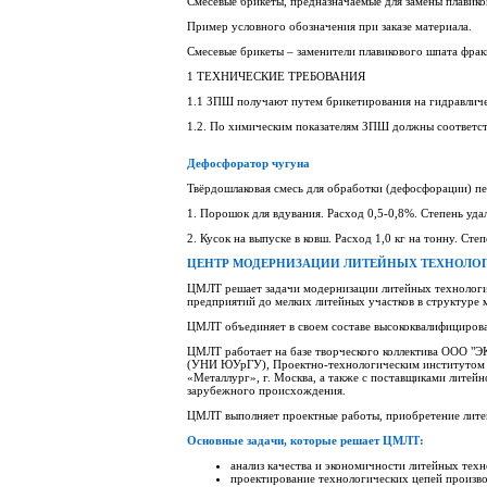
Смесевые брикеты, предназначаемые для замены плавико
Пример условного обозначения при заказе материала.
Смесевые брикеты – заменители плавикового шпата фр
1 ТЕХНИЧЕСКИЕ ТРЕБОВАНИЯ
1.1 ЗПШ получают путем брикетирования на гидравличес
1.2. По химическим показателям ЗПШ должны соответст
Дефосфоратор чугуна
Твёрдошлаковая смесь для обработки (дефосфорации) пе
1. Порошок для вдувания. Расход 0,5-0,8%. Степень уд
2. Кусок на выпуске в ковш. Расход 1,0 кг на тонну. Ст
ЦЕНТР МОДЕРНИЗАЦИИ ЛИТЕЙНЫХ ТЕХНОЛОГ
ЦМЛТ решает задачи модернизации литейных технологий
предприятий до мелких литейных участков в структуре м
ЦМЛТ объединяет в своем составе высококвалифицирова
ЦМЛТ работает на базе творческого коллектива ООО "Э
(УНИ ЮУрГУ), Проектно-технологическим институтом 
«Металлург», г. Москва, а также с поставщиками лите
зарубежного происхождения.
ЦМЛТ выполняет проектные работы, приобретение литей
Основные задачи, которые решает ЦМЛТ:
анализ качества и экономичности литейных тех
проектирование технологических цепей произво