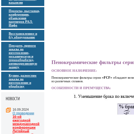
вакансии
Проекты, выставки,
конференции,
объявления
партнеров РАЛ-
Инфо
Восстановленное и
б/у оборудование
Продаем, примем
заказы на
изготовление,
механическую и
термообработку,
Пенокерамические фильтры сер
антикоррозионную
защиту
ОСНОВНОЕ НАЗНАЧЕНИЕ:
Купим, разместим
Пенокерамические фильтры серии
«FCF»
обладают вели
заказы на
из различных сплавов.
изготовление и
обработку
ОСОБЕННОСТИ И ПРЕМУЩЕСТВА:
16.09.2024
О проведении
16-ой
ежегодной
международной
конференции
Литейный