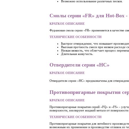
Возможно использование различных песков.
Смолы серии «FR» для Hot-Box -
КРАТКОЕ ОПИСАНИЕ
Фурановая смола серии «FR» применяется в качестве св
ТЕХНИЧЕСКИЕ ОСОБЕННОСТИ
Быстрое отверждение, что повышает производит
Высокая прочность смеси при низком расходе см
Низкая вязкость, что облегчает процесс переме
Длительная живучесть.
Отвердители серии «HC»
КРАТКОЕ ОПИСАНИЕ
Отвердители серии «HC» предназначены для отвержден
Противопригарные покрытия сер
КРАТКОЕ ОПИСАНИЕ
Противопригарные покрытия серий «FQ» и «FS» - улуч
поверхности, изолируют жидкий металл от поверхности 
ТЕХНИЧЕСКИЕ ОСОБЕННОСТИ
Противопригарные покрытия для литейного производств
возможным их применение в производстве отливок из че