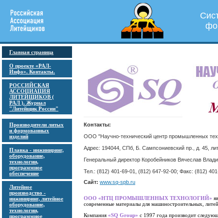
Сис
фо
Главная страница
О проекте «РАЛ-
Инфо». Контакты.
РОССИЙСКАЯ
АССОЦИАЦИЯ
ЛИТЕЙЩИКОВ (
РАЛ ). Журнал
"Литейщик России"
Производители литых
Контакты:
и формованных
изделий
ООО "Научно-технический центр промышленных тех
Адрес: 194044, СПб, Б. Сампсониевский пр., д. 45, лит
Плавка - инжиниринг,
оборудование,
Генеральный директор Коробейников Вячеслав Влад
технологии,
программное
Тел.: (812) 401-69-01, (812) 647-92-00; Факс: (812) 401
обеспечение
Сайт:
www.sq-spb.ru
Литейное
производство -
ООО «НТЦ ПРОМЫШЛЕННЫХ ТЕХНОЛОГИЙ»
яв
инжиниринг, литейное
современные материалы для машиностроительных, литей
оборудование,
технологии,
Компания
«SQ Group»
с 1997 года производит следующ
программное