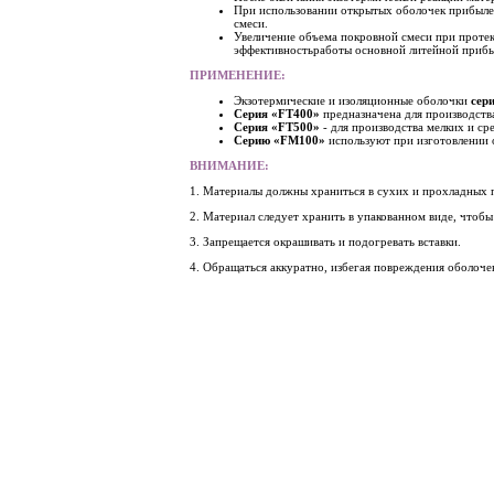
При использовании открытых оболочек прибылей
смеси.
Увеличение объема покровной смеси при протек
эффективностьработы основной литейной прибы
ПРИМЕНЕНИЕ:
Экзотермические и изоляционные оболочки
сер
Серия «FT400»
предназначена для производств
Серия «FT500»
- для производства мелких и сре
Серию «FM100»
используют при изготовлении о
ВНИМАНИЕ:
1. Материалы должны храниться в сухих и прохладных п
2. Материал следует хранить в упакованном виде, чтобы
3. Запрещается окрашивать и подогревать вставки.
4. Обращаться аккуратно, избегая повреждения оболоче