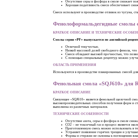
Отсутствие серы и фосфора в смоле снижает поя
Хорошая податливость смеси обеспечивает сни
Смеси используют в производстве отливок из чугуна, ста
Фенолоформальдегидные смолы се
КРАТКОЕ ОПИСАНИЕ И ТЕХНИЧЕСКИЕ ОСОБЕ
Смолы серии «РF» выпускается по английской рецепт
Отличной текучестью.
Низкой массовой долей свободного фенола, что
Смеси обладают высокой прочностью, что позвол
C помощью специальных рецептур можно улучши
ОБЛАСТЬ ПРИМЕНЕНИЯ
Используются в производстве плакированных смесей для 
Фенольная смола «SQJ610» для R
КРАТКОЕ ОПИСАНИЕ
Связующее «SQJ610» является фенольной щелочной смол
высокопроизводительных способов получения форм и ст
выполнена из различных материалов.
ТЕХНИЧЕСКИЕ ОСОБЕННОСТИ
Отсутствие азота, серы и фосфора в смоле снижа
СО2 – не токсичный газ и процесс является эко
Приготовленную смесь можно использовать в те
Устраняет появление горячих трещин и улучшае
Формы и стержни не склонны к поглощению вла