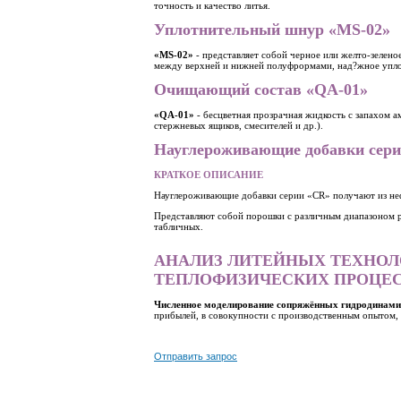
точность и качество литья.
Уплотнительный шнур «MS-02»
«MS-02»
- представляет собой черное или желто-зелено
между верхней и нижней полуфрормами, над?жное уплот
Очищающий состав «QA-01»
«QA-01»
- бесцветная прозрачная жидкость с запахом а
стержневых ящиков, смесителей и др.).
Науглероживающие добавки сер
КРАТКОЕ ОПИСАНИЕ
Науглероживающие добавки серии «CR» получают из неф
Представляют собой порошки с различным диапазоном р
табличных.
АНАЛИЗ ЛИТЕЙНЫХ ТЕХНОЛ
ТЕПЛОФИЗИЧЕСКИХ ПРОЦЕ
Численное моделирование сопряжённых гидродинамич
прибылей, в совокупности с производственным опытом,
Отправить запрос