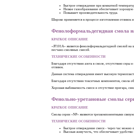
Быстрое отверждение при комнатной температу
Низкое газообразование обеспечивает хорошую 
Повышает производительность труда.
Широко применяется в процессе изготовления отливок из
Фенолоформальдегидная смола на 
КРАТКОЕ ОПИСАНИЕ
«JF101A» является фенолоформальдегидной смолой на 
песчано-смоляных смесей.
ТЕХНИЧЕСКИЕ ОСОБЕННОСТИ
Благодаря отсутствию азота в смоле, отсутствию серы и
отливок.
Данная система отверждения имеет высокую термопласт
Благодаря отсутствию токсичных компонентов, смола об
Хорошая выбиваемость смеси и отсутствие пригара, сни
Фенольно-уретановые смолы сери
КРАТКОЕ ОПИСАНИЕ
Смолы серии «NP» являются трехкомпонентными связующ
ТЕХНИЧЕСКИЕ ОСОБЕННОСТИ
Быстрое отверждение смеси - через час можно о
Высокая живучесть, что обеспечивает удобство