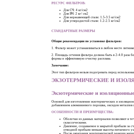
РЕСУРС ФИЛЬТРОВ:
Для СЧ: 4 кг/см2
Для ВЧ: 2 кг/ см2
Для нержавеющей стали: 1.5-3.5 кг/см2
Для углеродистой стали: 1.2-2.5 кг/см2
СТАНДАРТНЫЕ РАЗМЕРЫ
Общие рекомендации по установке фильтров:
1. Фильтр может устанавливаться в любом месте литнико
2. Площадь сечения фильтра должна быть в 2-4.0 раза б
формы и эффективную очистку расплава.
Замечание:
Этот тип фильтров нельзя подогревать перед использова
ЭКЗОТЕРМИЧЕСКИЕ И ИЗОЛ
Экзотермические и изоляционны
Основой для изготовления экзотермических и изоляцион
добавлением алюминиевого порошка, оксидов металлов 
ОСОБЕННОСТИ И ПРЕИМУЩЕСТВА:
Оболочки из данных материалов позволяют в те
склассическими.
Давление, создаваемое в закрытой прибыли за с
отводной прибыли меньше высоты питаемого уз
После окончания экзотермической реакции матер