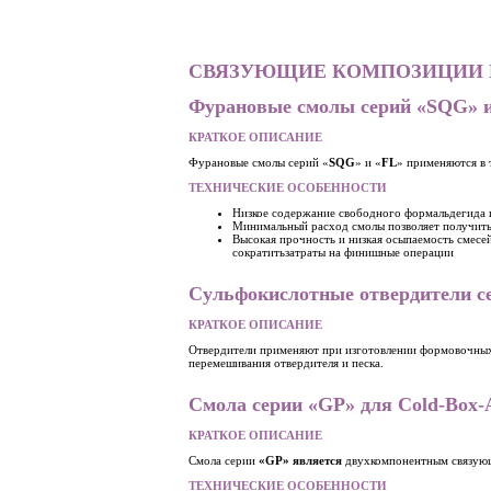
СВЯЗУЮЩИЕ КОМПОЗИЦИИ И
Фурановые смолы серий «SQG» и 
КРАТКОЕ ОПИСАНИЕ
Фурановые смолы серий «
SQG
» и «
FL
» применяются в
ТЕХНИЧЕСКИЕ ОСОБЕННОСТИ
Низкое содержание свободного формальдегида и
Минимальный расход смолы позволяет получить 
Высокая прочность и низкая осыпаемость смесей
сократитьзатраты на финишные операции
Сульфокислотные отвердители с
КРАТКОЕ ОПИСАНИЕ
Отвердители применяют при изготовлении формовочных 
перемешивания отвердителя и песка.
Смола серии «GP» для Cold-Box-
КРАТКОЕ ОПИСАНИЕ
Смола серии
«GP» является
двухкомпонентным связующи
ТЕХНИЧЕСКИЕ ОСОБЕННОСТИ