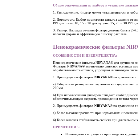
Общие рекомендации по выбору и установке фильтро
1. Расположение: Фильтр может устанавливаться в любом
2. Пористость: Выбор пористости фильтра зависит от в
PPI для стали, 10, 15 и 20 для чугуна, 15, 20 и 30 PPI д
3. Размер: Площадь сечения фильтра должна быть в 2-4.
полости формы и эффективную очистку расплава.
Пенокерамические фильтры NI
ОСОБЕННОСТИ И ПРЕИМУЩЕСТВА:
Пенокерамические фильтры NIRVANA® для крупного лить
Фильтры NIRVANA® значительно снижают все виды включ
обрабатываемость отливок, упрощают литниковую сист
1. Преимущества фильтров
NIRVANA®
по сравнению с 
а) Габаритные размеры пенокерамических цирконовых 
200мм.
б) При использовании фильтров отпадает необходимость
обеспечитьвысокую скорость прохождения потока через
2. Преимущества фильтров
NIRVANA®
по сравнению с 
а) Более высокая прочность при нормальных и повышен
б) Более высокая стабильность свойств при длительном 
ПРИМЕНЕНИЕ:
Используются в процессе производства крупных 