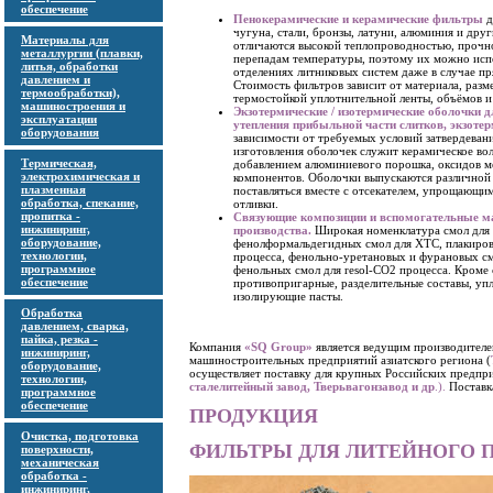
обеспечение
Пенокерамические и керамические фильтры
д
чугуна, стали, бронзы, латуни, алюминия и дру
Материалы для
отличаются высокой теплопроводностью, прочно
металлургии (плавки,
перепадам температуры, поэтому их можно исп
литья, обработки
отделениях литниковых систем даже в случае пр
давлением и
Стоимость фильтров зависит от материала, разм
термообработки),
термостойкой уплотнительной ленты, объёмов и 
машиностроения и
Экзотермические / изотермические оболочки 
эксплуатации
утепления прибыльной части слитков, экзоте
оборудования
зависимости от требуемых условий затвердевани
изготовления оболочек служит керамическое во
Термическая,
добавлением алюминиевого порошка, оксидов м
электрохимическая и
компонентов. Оболочки выпускаются различной 
плазменная
поставляться вместе с отсекателем, упрощающи
обработка, спекание,
отливки.
пропитка -
Связующие композиции и вспомогательные м
инжиниринг,
производства.
Широкая номенклатура смол для 
оборудование,
фенолформальдегидных смол для ХТС, плакирова
технологии,
процесса, фенольно-уретановых и фурановых см
программное
фенольных смол для resol-CO2 процесса. Кроме
обеспечение
противопригарные, разделительные составы, уп
изолирующие пасты.
Обработка
давлением, сварка,
пайка, резка -
Компания
«SQ Group»
является ведущим производителе
инжиниринг,
машиностроительных предприятий азиатского региона (
оборудование,
осуществляет поставку для крупных Российских предпри
технологии,
сталелитейный завод, Тверьвагонзавод и др
.).
Поставка
программное
обеспечение
ПРОДУКЦИЯ
Очистка, подготовка
ФИЛЬТРЫ ДЛЯ ЛИТЕЙНОГО 
поверхности,
механическая
обработка -
инжиниринг,