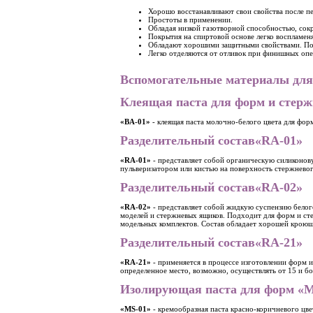
Хорошо восстанавливают свои свойства после п
Простоты в применении.
Обладая низкой газотворной способностью, сок
Покрытия на спиртовой основе легко воспламен
Обладают хорошими защитными свойствами. Поз
Легко отделяются от отливок при финишных опе
Вспомогательные материалы для 
Клеящая паста для форм и стерж
«BA-01»
- клеящая паста молочно-белого цвета для фор
Разделительный состав«RA-01»
«RA-01»
- представляет собой органическую силиконову
пульверизатором или кистью на поверхность стержневог
Разделительный состав«RA-02»
«RA-02»
- представляет собой жидкую суспензию белого
моделей и стержневых ящиков. Подходит для форм и ст
модельных комплектов. Состав обладает хорошей кроющ
Разделительный состав«RA-21»
«RA-21»
- применяется в процессе изготовлении форм и
определенное место, возможно, осуществлять от 15 и бо
Изолирующая паста для форм «M
«MS-01»
- кремообразная паста красно-коричневого цв