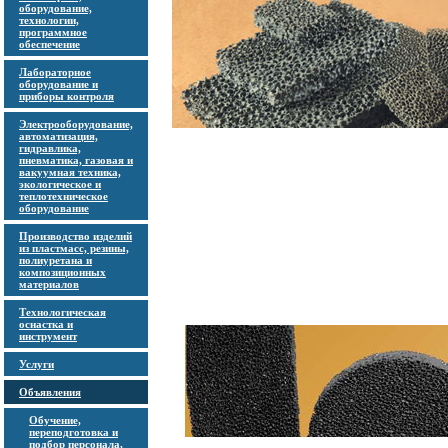
оборудование,
технологии,
программное
обеспечение
Лабораторное
оборудование и
приборы контроля
Электрооборудование,
автоматизация,
гидравлика,
пневматика, газовая и
вакуумная техника,
экологическое и
теплотехническое
оборудование
Производство изделий
из пластмасс, резины,
полиуретана и
композиционных
материалов
Технологическая
оснастка и
инструмент
Услуги
Объявления
Обучение,
переподготовка и
подбор персонала,