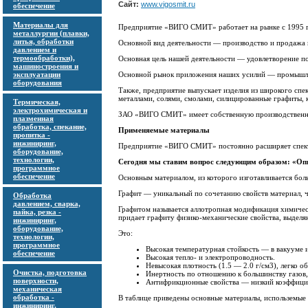
Сайт:
www.vigosmit.ru
обеспечение
Материалы для
Предприятие «ВИГО СМИТ» работает на рынке с 1995 г
металлургии (плавки,
литья, обработки
Основной вид деятельности — производство и продажа и
давлением и
термообработки),
Основная цель нашей деятельности — удовлетворение по
машиностроения и
эксплуатации
Основной рынок приложения наших усилий — промышл
оборудования
Также, предприятие выпускает изделия из широкого сп
металлами, солями, смолами, силицированные графиты, ке
Термическая,
электрохимическая и
ЗАО «ВИГО СМИТ» имеет собственную производственную
плазменная
обработка, спекание,
Применяемые материалы
пропитка -
инжиниринг,
Предприятие «ВИГО СМИТ» постоянно расширяет спектр 
оборудование,
технологии,
Сегодня мы ставим вопрос следующим образом: «Опи
программное
обеспечение
Основным материалом, из которого изготавливается бол
Графит — уникальный по сочетанию свойств материал, 
Обработка
давлением, сварка,
Графитом называется аллотропная модификация химическ
пайка, резка -
придает графиту физико-механические свойства, выделя
инжиниринг,
оборудование,
Это:
технологии,
программное
Высокая температурная стойкость — в вакууме 
обеспечение
Высокая тепло- и электропроводность.
Невысокая плотность (1.5 — 2.0 г/см3), легко о
Очистка, подготовка
Инертность по отношению к большинству газов,
поверхности,
Антифрикционные свойства — низкий коэффици
механическая
обработка -
В таблице приведены основные материалы, использемые д
инжиниринг,