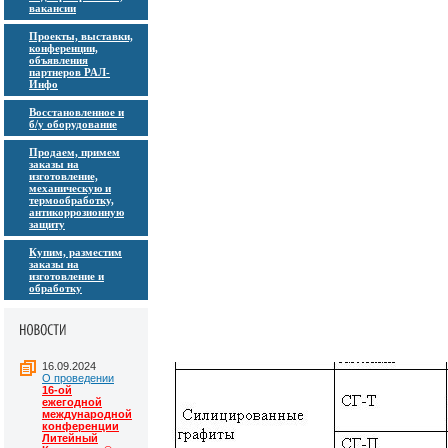
вакансии
Проекты, выставки,
конференции,
объявления
партнеров РАЛ-
Инфо
Восстановленное и
б/у оборудование
Продаем, примем
заказы на
изготовление,
механическую и
термообработку,
антикоррозионную
защиту
Купим, разместим
заказы на
изготовление и
обработку
16.09.2024
О проведении
16-ой
ежегодной
международной
конференции
Литейный