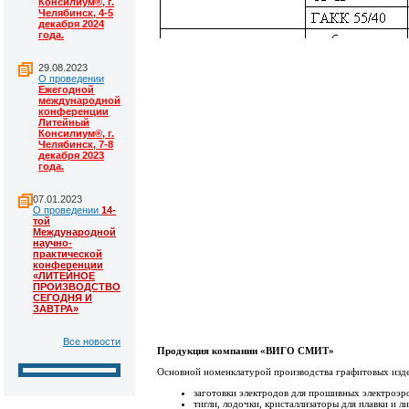
Консилиум®, г.
Челябинск, 4-5
декабря 2024
года.
29.08.2023
О проведении
Ежегодной
международной
конференции
Литейный
Консилиум®, г.
Челябинск, 7-8
декабря 2023
года.
07.01.2023
О проведении
14-
той
Международной
научно-
практической
конференции
«ЛИТЕЙНОЕ
ПРОИЗВОДСТВО
СЕГОДНЯ И
ЗАВТРА»
Все новости
Продукция компании «ВИГО СМИТ»
Основной номенклатурой производства графитовых изде
заготовки электродов для прошивных электроэр
тигли, лодочки, кристаллизаторы для плавки и л