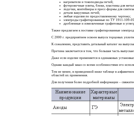
нагреватели и токоподводы печей;
футеровочные плиты, блоки, пластины для метал
лодочки, контейнеры и пресс-формы для синтеза
детали вакуумных печей;
любые изделия по предоставленному чертежу;
электроды графитированные по ТУ 1911-109-05
дробленные и измельченные графитовые и углег
Также предлагаем к поставке графитированные электроды
С 2000 г. предприятием освоен выпуск торцовых уплотн
К сожалению, представить детальный каталог на выпус
Причина заключается в том, что большая часть выпуск
Даже если изделие применяется в одинаковых установка
Однако каждый заказ со всеми особенностями его испол
Тем не менее, в приведенной ниже таблице в алфавитно
областей их применения.
Для получения более подробной информации – свяжитес