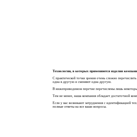
Технологии, в которых применяются изделия комп
С практической точки зрения очень сложно перечислить 
одна в другую и сменяют одна другую.
В нижеприводимом перечне перечислены лишь некоторы
Тем не менее, наша компания обладает достаточной ком
Если у вас возникают затруднения с идентификацией те
полные ответы на все ваши вопросы.