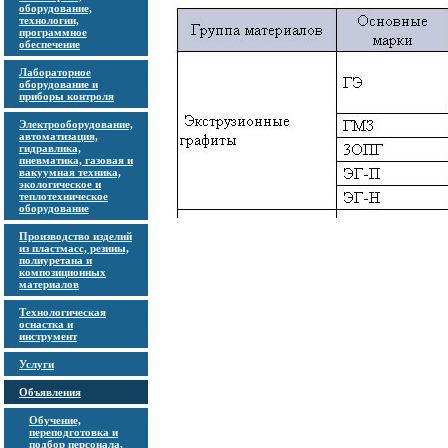
оборудование,
технологии,
программное
обеспечение
Лабораторное
оборудование и
приборы контроля
Электрооборудование,
автоматизация,
гидравлика,
пневматика, газовая и
вакуумная техника,
экологическое и
теплотехническое
оборудование
Производство изделий
из пластмасс, резины,
полиуретана и
композиционных
материалов
Технологическая
оснастка и
инструмент
Услуги
Объявления
Обучение,
переподготовка и
подбор персонала,