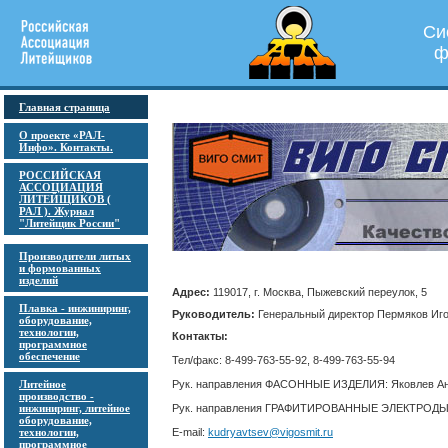
Си
ф
Главная страница
О проекте «РАЛ-
Инфо». Контакты.
РОССИЙСКАЯ
АССОЦИАЦИЯ
ЛИТЕЙЩИКОВ (
РАЛ ). Журнал
"Литейщик России"
Производители литых
и формованных
изделий
Адрес:
119017, г. Москва, Пыжевский переулок, 5
Плавка - инжиниринг,
Руководитель:
Генеральный директор Пермяков Игорь
оборудование,
технологии,
Контакты:
программное
обеспечение
Тел/факс: 8-499-763-55-92, 8-499-763-55-94
Литейное
Рук. направления ФАСОННЫЕ ИЗДЕЛИЯ: Яковлев Ан
производство -
инжиниринг, литейное
Рук. направления ГРАФИТИРОВАННЫЕ ЭЛЕКТРОДЫ: 
оборудование,
технологии,
E-mail:
kudryavtsev@vigosmit.ru
программное