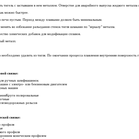
ть тигель с застывшим в нем металлом. Отверстие для аварийного выпуска жидкого металла 
как можно быстрее.
 в печи пустым. Период между плавками должен быть минимальным.
менять во избежание разъедания стенок тигля шлаками по "зеркалу" металла.
ество химических добавок для модификации сплавов.
ный металл.
 необходимо удалить из тигля. По окончании процесса плавления внутренняя поверхность 
вой связке:
 для ручных шлифмашинок
ашин с электро- или бензиновым двигателем
арных машин
анияКруги полировальные
рочные
елезнодорожных рельсов
ской связке:
о профиля
ые
кого профиля
оронним коническим профилем