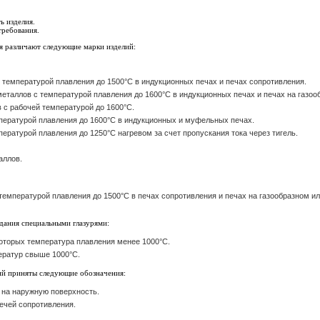
ь изделия.
требования.
ия различают следующие марки изделий:
 температурой плавления до 1500°C в индукционных печах и печах сопротивления.
металлов с температурой плавления до 1600°C в индукционных печах и печах на газоо
 с рабочей температурой до 1600°C.
мпературой плавления до 1600°C в индукционных и муфельных печах.
пературой плавления до 1250°C нагревом за счет пропускания тока через тигель.
аллов.
температурой плавления до 1500°C в печах сопротивления и печах на газообразном ил
дания специальными глазурями:
которых температура плавления менее 1000°C.
ератур свыше 1000°C.
ий приняты следующие обозначения:
 на наружную поверхность.
ечей сопротивления.