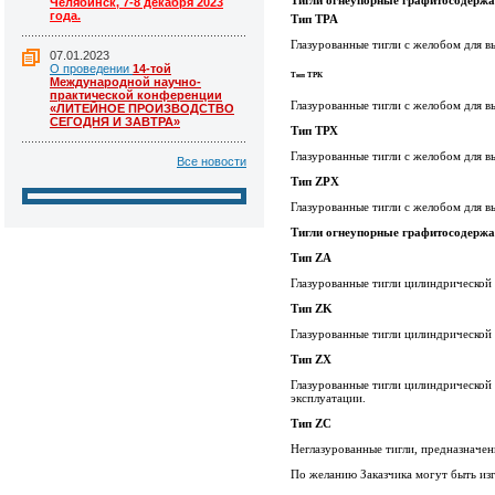
Тигли огнеупорные графитосодержа
Челябинск, 7-8 декабря 2023
года.
Тип ТРА
Глазурованные тигли с желобом для в
07.01.2023
О проведении
14-той
Тип ТРК
Международной научно-
практической конференции
Глазурованные тигли с желобом для в
«ЛИТЕЙНОЕ ПРОИЗВОДСТВО
СЕГОДНЯ И ЗАВТРА»
Тип ТРХ
Глазурованные тигли с желобом для в
Все новости
Тип
ZPX
Глазурованные тигли с желобом для в
Тигли огнеупорные графитосодержа
Тип ZA
Глазурованные тигли цилиндрической 
Тип ZK
Глазурованные тигли цилиндрической 
Тип ZX
Глазурованные тигли цилиндрической
эксплуатации.
Тип ZC
Неглазурованные тигли, предназначе
По желанию Заказчика могут быть из