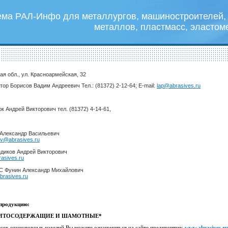
ема РАЛ-Инфо для металлургов, машиностроителей, 
металлов, пластмасс, эластом
кая обл., ул. Красноармейская, 32
ор Борисов Вадим Андреевич Тел.: (81372) 2-12-64; E-mail:
lap@abrasives.ru
к Андрей Викторович тел. (81372) 4-14-61,
 Александр Васильевич
v@abrasives.ru
ндиков Андрей Викторович
asives.ru
ЭС Фунин Александр Михайлович
rasives.ru
продукцию:
ФИТОСОДЕРЖАЩИЕ И ШАМОТНЫЕ*
всех огнеупорных изделий Вы можете ознакомиться на сайте предприятия:
www.abrasives.ru