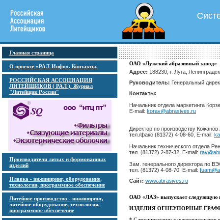
Сист
Главная страница
ОАО «Лужский абразивный завод»
О проекте «РАЛ-Инфо». Контакты.
Адрес:
188230, г. Луга, Ленинградс
РОССИЙСКАЯ АССОЦИАЦИЯ
Руководитель:
Генеральный директ
ЛИТЕЙЩИКОВ ( РАЛ ). Журнал
"Литейщик России"
Контакты:
Начальник отдела маркетинга Корзю
E-mail:
korav@abrasives.ru
Директор по производству Кожанов
тел./факс (81372) 4-08-60, E-mail:
ka
Начальник технического отдела Ре
тел. (81372) 2-87-32, E-mail:
rav@abr
Производители литых и формованных
Зам. генерального директора по В
изделий
тел. (81372) 4-08-70, E-mail:
fuam@ab
Плавка - инжиниринг, оборудование,
Сайт:
www.abrasives.ru
технологии, программное обеспечение
ОАО «ЛАЗ» выпускает следующую 
Литейное производство - инжиниринг,
литейное оборудование, технологии,
ИЗДЕЛИЯ ОГНЕУПОРНЫЕ ГРА
программное обеспечение
* С техническими характеристиками 