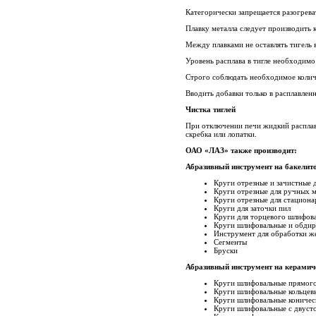
Категорически запрещается разогрева
Плавку металла следует производить 
Между плавками не оставлять тигель
Уровень расплава в тигле необходимо 
Строго соблюдать необходимое колич
Вводить добавки только в расплавлен
Чистка тиглей
При отключении печи жидкий расплав
скребка или лопатки.
ОАО «ЛАЗ» также производит:
Абразивный инструмент на бакелито
Круги отрезные и зачистные
Круги отрезные для ручных м
Круги отрезные для стацион
Круги для заточки пил
Круги для торцевого шлифов
Круги шлифовальные и обди
Инструмент для обработки ж
Сегменты
Бруски
Абразивный инструмент на керамиче
Круги шлифовальные прямог
Круги шлифовальные кольцев
Круги шлифовальные коничес
Круги шлифовальные с двуст