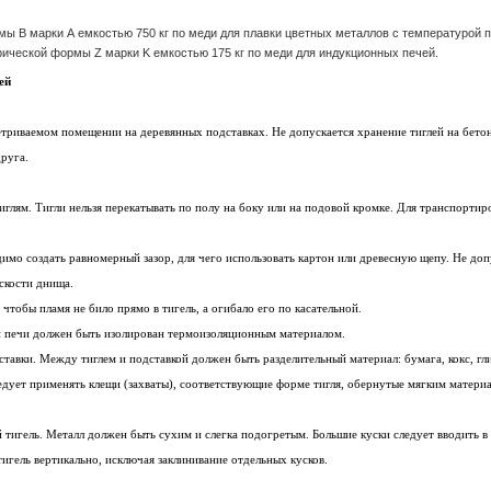
ормы B марки А емкостью 750 кг по меди для плавки цветных металлов с температурой п
ндрической формы Z марки K емкостью 175 кг по меди для индукционных печей.
ей
триваемом помещении на деревянных подставках. Не допускается хранение тиглей на бето
друга.
иглям. Тигли нельзя перекатывать по полу на боку или на подовой кромке. Для транспортир
имо создать равномерный зазор, для чего использовать картон или древесную щепу. Не доп
скости днища.
 чтобы пламя не било прямо в тигель, а огибало его по касательной.
 печи должен быть изолирован термоизоляционным материалом.
ставки. Между тиглем и подставкой должен быть разделительный материал: бумага, кокс, гл
ледует применять клещи (захваты), соответствующие форме тигля, обернутые мягким матери
 тигель. Металл должен быть сухим и слегка подогретым. Большие куски следует вводить в 
тигель вертикально, исключая заклинивание отдельных кусков.