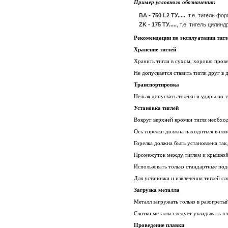
Пример условного обозначения:
BA - 750 L2 ТУ.....
, т.е. тигель ф
ZK - 175 ТУ.....
, т.е. тигель цили
Рекомендации по эксплуатации тигл
Хранение тиглей
Хранить тигли в сухом, хорошо прове
Не допускается ставить тигли друг в 
Транспортировка
Нельзя допускать толчки и удары по т
Установка тиглей
Вокруг верхней кромки тигля необход
Ось горелки должна находиться в пло
Горелка должна быть установлена так,
Промежуток между тиглем и крышкой
Использовать только стандартные под
Для установки и извлечения тиглей с
Загрузка металла
Металл загружать только в разогретый
Слитки металла следует укладывать в 
Проведение плавки