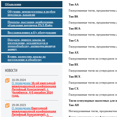
Объявления
Тип АА
Глазурованные тигли, предназначены 
Обучение, переподготовка и подбор
персонала, вакансии
Тип ВА
Проекты, выставки, конференции,
Глазурованные тигли, предназначены 
объявления партнеров РАЛ-Инфо
Тип
BUA
Восстановленное и б/у оборудование
Глазурованные тигли, предназначены 
Продаем, примем заказы на
Тип
CA
изготовление, механическую и
термообработку, антикоррозионную
Глазурованные тигли, предназначены 
защиту
Тип
AX
Купим, разместим заказы на
Глазурованные тигли на углеродном с
изготовление и обработку
Тип
BX
Глазурованные тигли на углеродном с
Тип
BUX
16.09.2024
Глазурованные тигли на углеродном с
О проведении
16-ой ежегодной
международной конференции
Тип
CX
Литейный Консилиум®, г.
Челябинск, 4-5 декабря 2024
Глазурованные тигли на углеродном с
года.
Тигли огнеупорные шамотные для 
29.08.2023
Тип АН
О проведении
Ежегодной
Неглазурованные тигли, предназначен
международной конференции
Литейный Консилиум®, г.