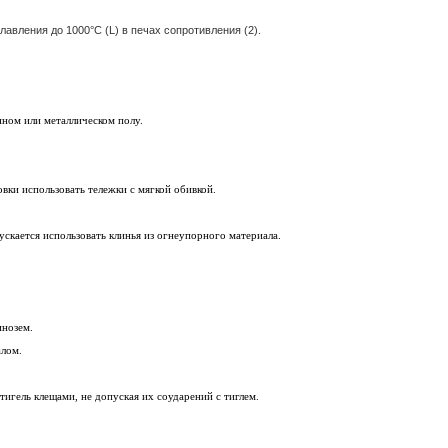
лавления до 1000°C (L) в печах сопротивления (2).
нном или металлическом полу.
овки использовать тележки с мягкой обивкой.
ускается использовать клинья из огнеупорного материала.
инозем.
алом.
тигель клещами, не допуская их соударений с тиглем.