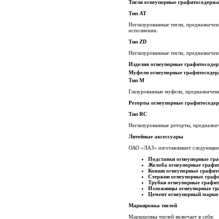
Тигли огнеупорные графитосодержа
Тип
AT
Неглазурованные тигли, предназначе
исполнении.
Тип
ZD
Неглазурованные тигли, предназначен
Изделия огнеупорные графитосодер
Муфели огнеупорные графитосоде
Тип М
Глазурованные муфели, предназначены
Реторты огнеупорные графитосоде
Тип
RC
Неглазурованные реторты, предназнач
Литейные аксессуары
ОАО «ЛАЗ» изготавливает следующие 
Подставки огнеупорные гр
Желоба огнеупорные графи
Ковши огнеупорные графит
Стержни огнеупорные граф
Трубки огнеупорные графи
Изложницы огнеупорные г
Цемент огнеупорный марки
Маркировка тиглей
Маркировка тиглей включает в себя: