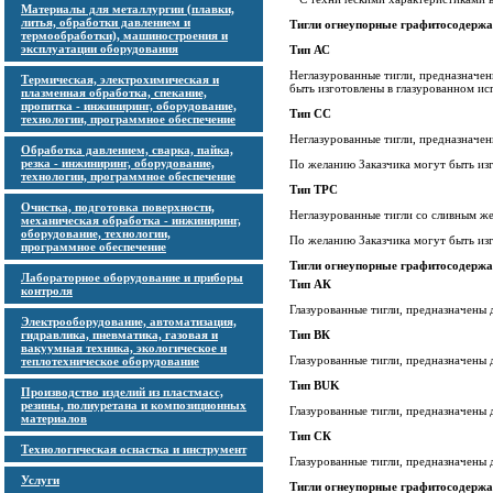
Материалы для металлургии (плавки,
литья, обработки давлением и
Тигли огнеупорные графитосодержа
термообработки), машиностроения и
эксплуатации оборудования
Тип АС
Неглазурованные тигли, предназначе
Термическая, электрохимическая и
быть изготовлены в глазурованном ис
плазменная обработка, спекание,
пропитка - инжиниринг, оборудование,
Тип СС
технологии, программное обеспечение
Неглазурованные тигли, предназначе
Обработка давлением, сварка, пайка,
резка - инжиниринг, оборудование,
По желанию Заказчика могут быть из
технологии, программное обеспечение
Тип ТРС
Очистка, подготовка поверхности,
Неглазурованные тигли со сливным ж
механическая обработка - инжиниринг,
оборудование, технологии,
По желанию Заказчика могут быть из
программное обеспечение
Тигли огнеупорные графитосодержа
Лабораторное оборудование и приборы
Тип АК
контроля
Глазурованные тигли, предназначены 
Электрооборудование, автоматизация,
гидравлика, пневматика, газовая и
Тип ВК
вакуумная техника, экологическое и
Глазурованные тигли, предназначены 
теплотехническое оборудование
Тип
BUK
Производство изделий из пластмасс,
резины, полиуретана и композиционных
Глазурованные тигли, предназначены 
материалов
Тип СК
Технологическая оснастка и инструмент
Глазурованные тигли, предназначены 
Услуги
Тигли огнеупорные графитосодержа