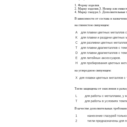
1. Форму изделия.
2. Марку изделия.3. Номер или емкост
4. Марку глазури.5. Дополнительные 
В зависимости от состава и назначен
на глинистом связующем:
А
для плавки цветных металлов с
K
для плавки и раздачи цветных 
C
для разливки цветных металлов
T
для плавки драгметаллов с те
D
для плавки драгметаллов с тем
E
для литейных аксессуаров.
H
для пробирования цветных мет
на углеродном связующем:
X
для плавки цветных металлов с 
Тигли защищены от окисления и разъе
L
для работы с металлами, у 
T
для работы в условиях темп
В качестве дополнительных требован
1
нанесение глазурей только
2
тигли предназначены для п