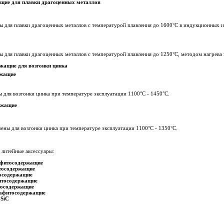
щие для плавки драгоценных металлов
ны для плавки драгоценных металлов с температурой плавления до 1600°C в индукционных 
ы для плавки драгоценных металлов с температурой плавления до 1250°C, методом нагрева з
жащие для возгонки цинка
ржащие
 для возгонки цинка при температуре эксплуатации 1100°C - 1450°C.
ржащие
ены для возгонки цинка при температуре эксплуатации 1100°C - 1350°C.
литейные аксессуары:
афитосодержащие
тосодержащие
осодержащие
итосодержащие
тосодержащие
рафитосодержащие
 SiC