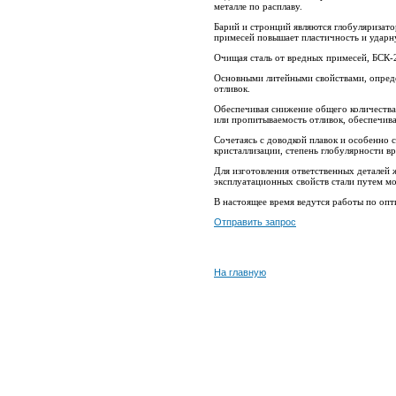
металле по расплаву.
Барий и стронций являются глобуляризат
примесей повышает пластичность и ударн
Очищая сталь от вредных примесей, БСК-2
Основными литейными свойствами, опред
отливок.
Обеспечивая снижение общего количества
или пропитываемость отливок, обеспечива
Сочетаясь с доводкой плавок и особенно 
кристаллизации, степень глобулярности в
Для изготовления ответственных деталей
эксплуатационных свойств стали путем м
В настоящее время ведутся работы по оп
Отправить запрос
На главную