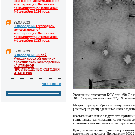
ежегодной международной
конференции Литейный
Консилиум®, г. Челябинск,
4-5 декабря 2024 года.
29.08.2023
О проведении
Ежегодной
международной
конференции Литейный
Консилиум®, г. Челябинск,
7-8 декабря 2023 года.
07.01.2023
О проведении
14-той
Международной научно-
практической конференции
«ЛИТЕЙНОЕ
ПРОИЗВОДСТВО СЕГОДНЯ
И ЗАВТРА»
Все новости
Увеличение показателя KCV при -60оС в с
-60оС в среднем составило 37,2 %, увели
Микроструктура образцов однородная фери
равномерно распределенные и как следств
Из сказанного выше следует, что примене
рационально для снижения содержания сер
повышения механических и эксплуатацион
При реальных концентрациях серы только
выделению из металла. Применение БСК-2