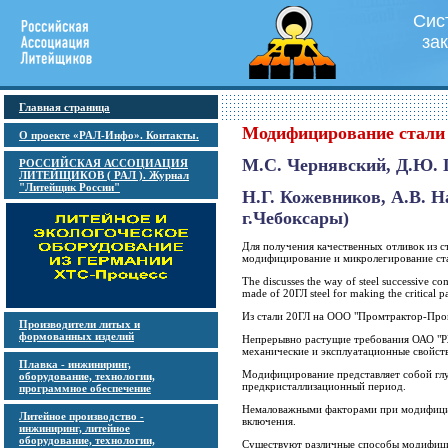
Сис
за
Главная страница
Модифицирование стали
О проекте «РАЛ-Инфо». Контакты.
М.С. Чернявский, Д.Ю. 
РОССИЙСКАЯ АССОЦИАЦИЯ
ЛИТЕЙЩИКОВ ( РАЛ ). Журнал
"Литейщик России"
Н.Г. Кожевников, А.В. 
г.Чебоксары)
Для получения качественных отливок из с
модифицирование и микролегирование ст
The discusses the way of steel successive co
made of 20ГЛ steel for making the critical pa
Из стали 20ГЛ на ООО "Промтрактор-Пром
Производители литых и
формованных изделий
Непрерывно растущие требования ОАО "Р
механические и эксплуатационные свойств
Плавка - инжиниринг,
Модифицирование представляет собой глу
оборудование, технологии,
предкристаллизационный период.
программное обеспечение
Немаловажными факторами при модифициро
Литейное производство -
включения.
инжиниринг, литейное
оборудование, технологии,
Существуют различные способы модифиц