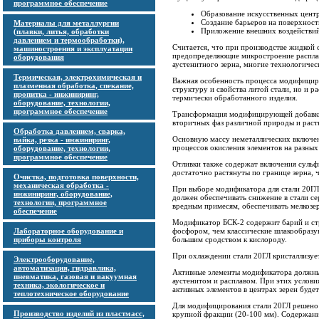
программное обеспечение
Образование искусственных центр
Создание барьеров на поверхност
Материалы для металлургии
Приложение внешних воздействий
(плавки, литья, обработки
давлением и термообработки),
Считается, что при производстве жидкой с
машиностроения и эксплуатации
предопределяющие микростроение расплав
оборудования
аустенитного зерна, многие технологичес
Термическая, электрохимическая и
Важная особенность процесса модифициро
плазменная обработка, спекание,
структуру и свойства литой стали, но и 
пропитка - инжиниринг,
термически обработанного изделия.
оборудование, технологии,
программное обеспечение
Трансформация модифицирующей добавки 
вторичных фаз различной природы и раст
Обработка давлением, сварка,
Основную массу неметаллических включен
пайка, резка - инжиниринг,
процессов окисления элементов на разных
оборудование, технологии,
программное обеспечение
Отливки также содержат включения сульф
достаточно растянуты по границе зерна, ч
Очистка, подготовка поверхности,
механическая обработка -
При выборе модификатора для стали 20ГЛ
инжиниринг, оборудование,
должен обеспечивать снижение в стали с
технологии, программное
вредным примесям, обеспечивать мелкозе
обеспечение
Модификатор БСК-2 содержит барий и стр
Лабораторное оборудование и
фосфором, чем классические шлакообразу
приборы контроля
большим сродством к кислороду.
При охлаждении стали 20ГЛ кристаллизует
Электрооборудование,
автоматизация, гидравлика,
Активные элементы модификатора должны
пневматика, газовая и вакуумная
аустенитом и расплавом. При этих услови
техника, экологическое и
активных элементов в центрах зерен буде
теплотехническое оборудование
Для модифицирования стали 20ГЛ решено
Производство изделий из пластмасс,
крупной фракции (20-100 мм). Содержани