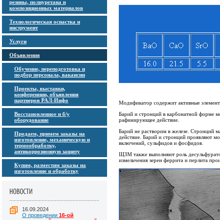
резины, полиуретана и
композиционных материалов
Технологическая оснастка и
инструмент
Услуги
Объявления
Обучение, переподготовка и
подбор персонала, вакансии
Проекты, выставки,
конференции, объявления
партнеров РАЛ-Инфо
Модификатор содержит активные элементы
Восстановленное и б/у
Барий и стронций в карбонатной форме мо
оборудование
рафинирующее действие.
Барий не растворим в железе. Стронций м
Продаем, примем заказы на
действие. Барий и стронций проявляют м
изготовление, механическую и
включений, сульфидов и фосфидов.
термообработку,
антикоррозионную защиту
ЩЗМ также выполняют роль десульфуратор
измельчения зерен феррита и перлита про
Купим, разместим заказы на
изготовление и обработку
16.09.2024
О проведении
16-ой