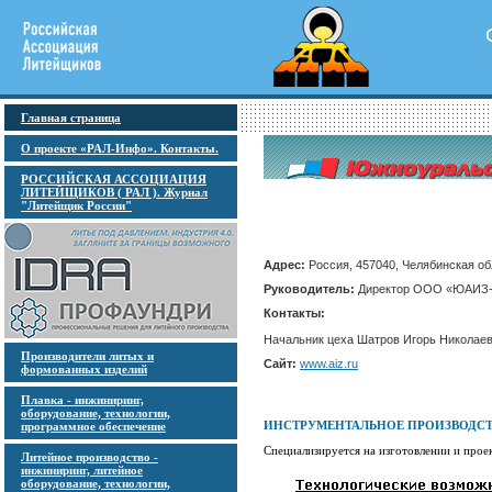
Главная страница
О проекте «РАЛ-Инфо». Контакты.
РОССИЙСКАЯ АССОЦИАЦИЯ
ЛИТЕЙЩИКОВ ( РАЛ ). Журнал
"Литейщик России"
Адрес:
Россия, 457040, Челябинская обл
Руководитель:
Директор ООО «ЮАИЗ-ИП
Контакты:
Начальник цеха Шатров Игорь Николаеви
Производители литых и
Сайт:
www.aiz.ru
формованных изделий
Плавка - инжиниринг,
оборудование, технологии,
ИНСТРУМЕНТАЛЬНОЕ ПРОИЗВОДС
программное обеспечение
Cпециализируется на изготовлении и прое
Литейное производство -
инжиниринг, литейное
оборудование, технологии,