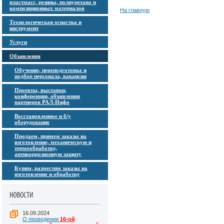
пластмасс, резины, полиуретана и
композиционных материалов
На главную
Технологическая оснастка и
инструмент
Услуги
Объявления
Обучение, переподготовка и
подбор персонала, вакансии
Проекты, выставки,
конференции, объявления
партнеров РАЛ-Инфо
Восстановленное и б/у
оборудование
Продаем, примем заказы на
изготовление, механическую и
термообработку,
антикоррозионную защиту
Купим, разместим заказы на
изготовление и обработку
16.09.2024
О проведении
16-ой