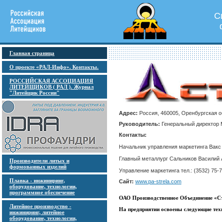
С
Главная страница
О проекте «РАЛ-Инфо». Контакты.
РОССИЙСКАЯ АССОЦИАЦИЯ
ЛИТЕЙЩИКОВ ( РАЛ ). Журнал
"Литейщик России"
Адрес:
Россия, 460005, Оренбургская об
Руководитель:
Генеральный директор М
Контакты:
Начальник управления маркетинга Вакс И
Главный металлург Сальников Василий Ал
Производители литых и
формованных изделий
Управление маркетинга тел.: (3532) 75-7
Плавка - инжиниринг,
Сайт:
www.pa-strela.com
оборудование, технологии,
программное обеспечение
ОАО Производственное Объединение «С
Литейное производство -
На предприятии освоены следующие тех
инжиниринг, литейное
оборудование, технологии,