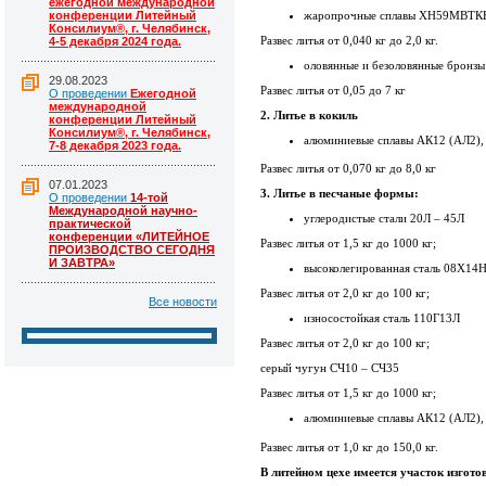
ежегодной международной
конференции Литейный
жаропрочные сплавы ХН59МВТКЮЛ
Консилиум®, г. Челябинск,
Развес литья от 0,040 кг до 2,0 кг.
4-5 декабря 2024 года.
оловянные и безоловянные бронзы
29.08.2023
Развес литья от 0,05 до 7 кг
О проведении
Ежегодной
международной
2. Литье в кокиль
конференции Литейный
Консилиум®, г. Челябинск,
алюминиевые сплавы АК12 (АЛ2),
7-8 декабря 2023 года.
Развес литья от 0,070 кг до 8,0 кг
07.01.2023
3. Литье в песчаные формы:
О проведении
14-той
Международной научно-
углеродистые стали 20Л – 45Л
практической
конференции «ЛИТЕЙНОЕ
Развес литья от 1,5 кг до 1000 кг;
ПРОИЗВОДСТВО СЕГОДНЯ
И ЗАВТРА»
высоколегированная сталь 08Х14
Развес литья от 2,0 кг до 100 кг;
Все новости
износостойкая сталь 110Г13Л
Развес литья от 2,0 кг до 100 кг;
серый чугун СЧ10 – СЧ35
Развес литья от 1,5 кг до 1000 кг;
алюминиевые сплавы АК12 (АЛ2),
Развес литья от 1,0 кг до 150,0 кг.
В литейном цехе имеется участок изготов