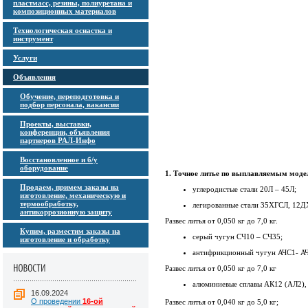
пластмасс, резины, полиуретана и
композиционных материалов
Технологическая оснастка и
инструмент
Услуги
Объявления
Обучение, переподготовка и
подбор персонала, вакансии
Проекты, выставки,
конференции, объявления
партнеров РАЛ-Инфо
Восстановленное и б/у
оборудование
1. Точное литье по выплавляемым моде
Продаем, примем заказы на
углеродистые стали 20Л – 45Л;
изготовление, механическую и
термообработку,
легированные стали 35ХГСЛ, 1
антикоррозионную защиту
Развес литья от 0,050 кг до 7,0 кг.
Купим, разместим заказы на
серый чугун СЧ10 – СЧ35;
изготовление и обработку
антифрикционный чугун АЧС1- АЧ
Развес литья от 0,050 кг до 7,0 кг
алюминиевые сплавы АК12 (АЛ2),
16.09.2024
О проведении
16-ой
Развес литья от 0,040 кг до 5,0 кг;