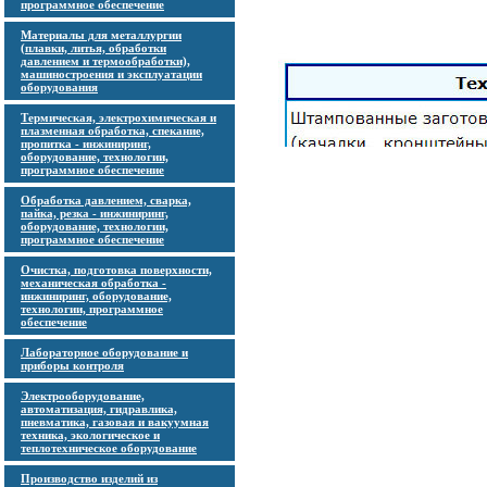
программное обеспечение
Материалы для металлургии
(плавки, литья, обработки
давлением и термообработки),
машиностроения и эксплуатации
оборудования
Термическая, электрохимическая и
плазменная обработка, спекание,
пропитка - инжиниринг,
оборудование, технологии,
программное обеспечение
Обработка давлением, сварка,
пайка, резка - инжиниринг,
оборудование, технологии,
программное обеспечение
Очистка, подготовка поверхности,
механическая обработка -
инжиниринг, оборудование,
технологии, программное
обеспечение
Лабораторное оборудование и
приборы контроля
Электрооборудование,
автоматизация, гидравлика,
пневматика, газовая и вакуумная
техника, экологическое и
теплотехническое оборудование
Производство изделий из