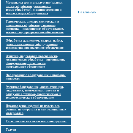
Материалы для металлургии (плавки,
литья, обработки давлением и
термообработки), машиностроения и
На главную
эксплуатации оборудования
Термическая, электрохимическая и
плазменная обработка, спекание,
пропитка - инжиниринг, оборудование,
технологии, программное обеспечение
Обработка давлением, сварка, пайка,
резка - инжиниринг, оборудование,
технологии, программное обеспечение
Очистка, подготовка поверхности,
механическая обработка - инжиниринг,
оборудование, технологии,
программное обеспечение
Лабораторное оборудование и приборы
контроля
Электрооборудование, автоматизация,
гидравлика, пневматика, газовая и
вакуумная техника, экологическое и
теплотехническое оборудование
Производство изделий из пластмасс,
резины, полиуретана и композиционных
материалов
Технологическая оснастка и инструмент
Услуги