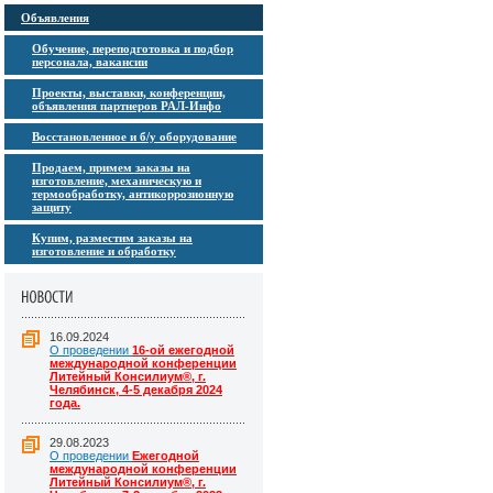
Объявления
Обучение, переподготовка и подбор
персонала, вакансии
Проекты, выставки, конференции,
объявления партнеров РАЛ-Инфо
Восстановленное и б/у оборудование
Продаем, примем заказы на
изготовление, механическую и
термообработку, антикоррозионную
защиту
Купим, разместим заказы на
изготовление и обработку
16.09.2024
О проведении
16-ой ежегодной
международной конференции
Литейный Консилиум®, г.
Челябинск, 4-5 декабря 2024
года.
29.08.2023
О проведении
Ежегодной
международной конференции
Литейный Консилиум®, г.