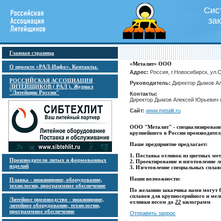
Сис
за
Главная страница
«Металит» ООО
О проекте «РАЛ-Инфо». Контакты.
Адрес:
Россия, г.Новосибирск, ул.
РОССИЙСКАЯ АССОЦИАЦИЯ
Руководитель:
Директор Дымов А
ЛИТЕЙЩИКОВ ( РАЛ ). Журнал
"Литейщик России"
Контакты:
Директор Дымов Алексей Юрьевич (3
Сайт:
www.metalit.ru
ООО "Металит" - специализированно
крупнейшего в России производител
Наше предприятие предлагает:
1. Поставка отливок из цветных мет
Производители литых и формованных
2. Проектирование и изготовление л
изделий
3. Изготовление специальных сплав
Наши возможности:
Плавка - инжиниринг, оборудование,
технологии, программное обеспечение
По желанию заказчика нами могут 
сплавов для крупносерийного и мел
Литейное производство - инжиниринг,
отливки весом до
22
килограмм
литейное оборудование, технологии,
программное обеспечение
Отправить запрос