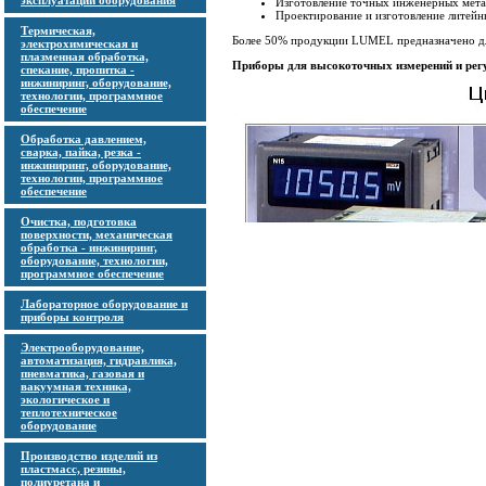
эксплуатации оборудования
Изготовление точных инженерных мета
Проектирование и изготовление литейн
Термическая,
Более 50% продукции LUMEL предназначено дл
электрохимическая и
плазменная обработка,
Приборы для высокоточных измерений и рег
спекание, пропитка -
инжиниринг, оборудование,
технологии, программное
обеспечение
Обработка давлением,
сварка, пайка, резка -
инжиниринг, оборудование,
технологии, программное
обеспечение
Очистка, подготовка
поверхности, механическая
обработка - инжиниринг,
оборудование, технологии,
программное обеспечение
Лабораторное оборудование и
приборы контроля
Электрооборудование,
автоматизация, гидравлика,
пневматика, газовая и
вакуумная техника,
экологическое и
теплотехническое
оборудование
Производство изделий из
пластмасс, резины,
полиуретана и