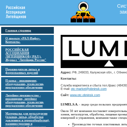
Сис
за
Главная страница
О проекте «РАЛ-Инфо».
Контакты.
РОССИЙСКАЯ
АССОЦИАЦИЯ
ЛИТЕЙЩИКОВ ( РАЛ ).
Журнал "Литейщик России"
Производители литых и
Адрес:
РФ, 249033, Калужская обл., г. Обнинск
формованных изделий
Контакты:
Плавка - инжиниринг,
оборудование, технологии,
Служба маркетинга и сбыта тел./факс (48439)
программное обеспечение
E-mail:
otc-market@obninsk.com
Сайт:
www.otc.obninsk.com
Литейное производство -
инжиниринг, литейное
оборудование, технологии,
LUMEL.S.A.
- лидер среди польских предприят
программное обеспечение
Около 50 лет компания поставляет измеритель
Материалы для металлургии
химия, металлургия, обработка, пищевая промы
(плавки, литья, обработки
измерений и управления, компания также специа
давлением и термообработки),
машиностроения и
Производство точных пластиковых литы