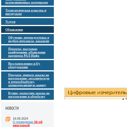
композиционных материалов
Технологическая оснастка и
инструмент
Услуги
Объявления
Обучение, переподготовка и
подбор персонала, вакансии
Проекты, выставки,
конференции, объявления
партнеров РАЛ-Инфо
Восстановленное и б/у
оборудование
Продаем, примем заказы на
изготовление, механическую
и термообработку,
антикоррозионную защиту
Купим, разместим заказы на
изготовление и обработку
16.09.2024
О проведении
16-ой
ежегодной