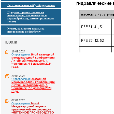
Восстановленное и б/у оборудование
Продаем, примем заказы на
изготовление, механическую и
термообработку, антикоррозионную
защиту
Купим, разместим заказы на
изготовление и обработку
16.09.2024
О проведении
16-ой ежегодной
международной конференции
Литейный Консилиум®, г.
Челябинск, 4-5 декабря 2024
года.
29.08.2023
О проведении
Ежегодной
международной конференции
Литейный Консилиум®, г.
Челябинск, 7-8 декабря 2023
года.
07.01.2023
О проведении
14-той
Международной научно-
практической конференции
«ЛИТЕЙНОЕ ПРОИЗВОДСТВО