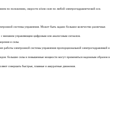
ием по положению, скорости и/или силе по любой электрогидравлической оси.
ектронной системы управления. Может быть задано большое количество различных
вии с внешним управляющим цифровым или аналоговым сигналом.
корения и силы.
цип работы электронной системы управления пропорциональной электрогидравликой и
юидов: большие силы и повышенные мощности могут применяться надежным образом в
оляют совершать быстрые, плавные и аккуратные движения.