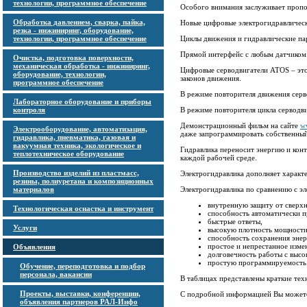
технологии, программное обеспечение
Особого внимания заслуживает пропо
Обработка давлением, сварка, пайка,
Новые цифровые электрогидравлическ
резка - инжиниринг, оборудование,
технологии, программное обеспечение
Циклы движения и гидравлические па
Прямой интерфейс с любым датчиком 
Очистка, подготовка поверхности,
механическая обработка - инжиниринг,
Цифровые серводвигатели ATOS – это
оборудование, технологии,
законов движения.
программное обеспечение
В режиме повторителя движения серв
Лабораторное оборудование и приборы
контроля
В режиме повторителя цикла серводви
Демонстрационный фильм на сайте
w
Электрооборудование, автоматизация,
даже запрограммировать собственный
гидравлика, пневматика, газовая и
вакуумная техника, экологическое и
Гидравлика переносит энергию и кон
теплотехническое оборудование
каждой рабочей среде.
Производство изделий из пластмасс,
Электрогидравлика дополняет характе
резины, полиуретана и композиционных
материалов
Электрогидравлика по сравнению с эл
внутренную защиту от сверхн
Технологическая оснастка и инструмент
способность автоматически п
быстрые ответы,
Услуги
высокую плотность мощности
способность сохранения энер
простое и непрестанное изме
Объявления
долговечность работы с высо
простую программируемость
Обучение, переподготовка и подбор
персонала, вакансии
В таблицах представлены краткие тех
Проекты, выставки, конференции,
С подробной информацией Вы можете
объявления партнеров РАЛ-Инфо