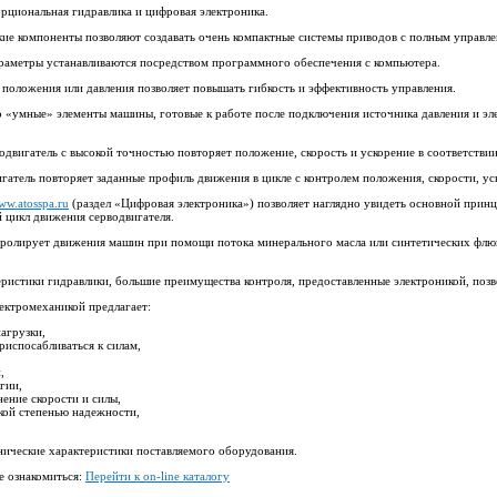
рциональная гидравлика и цифровая электроника.
ие компоненты позволяют создавать очень компактные системы приводов с полным управлен
раметры устанавливаются посредством программного обеспечения с компьютера.
положения или давления позволяет повышать гибкость и эффективность управления.
 «умные» элементы машины, готовые к работе после подключения источника давления и эл
одвигатель с высокой точностью повторяет положение, скорость и ускорение в соответст
гатель повторяет заданные профиль движения в цикле с контролем положения, скорости, ус
ww.atosspa.ru
(раздел «Цифровая электроника») позволяет наглядно увидеть основной прин
 цикл движения серводвигателя.
тролирует движения машин при помощи потока минерального масла или синтетических фл
ристики гидравлики, большие преимущества контроля, предоставленные электроникой, позв
ектромеханикой предлагает:
агрузки,
риспосабливаться к силам,
,
гии,
нение скорости и силы,
кой степенью надежности,
нические характеристики поставляемого оборудования.
 ознакомиться:
Перейти к on-line каталогу