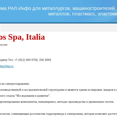
ема РАЛ-Инфо для металлургов, машиностроителей, 
металлов, пластмасс, эластом
os Spa, Italia
оссия
жер Тел. +7 (812) 584 9756, 336 3659
tosSpa.ru
 на электрогидравлике.
оизводственной и исследовательской структурами и является одним из мировых лидеров в 
оего отдела “Исследования и развитие”.
 проектировании компонентов, инжиниринге, методах производства и применении систем.
хнология, совмещающая достоинства гидропривода и электроники, которая позволяет дост