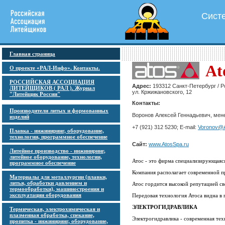
Сист
Главная страница
At
О проекте «РАЛ-Инфо». Контакты.
РОССИЙСКАЯ АССОЦИАЦИЯ
Адрес:
193312 Санкт-Петербург / Р
ЛИТЕЙЩИКОВ ( РАЛ ). Журнал
ул. Кржижановского, 12
"Литейщик России"
Контакты:
Производители литых и формованных
Воронов Алексей Геннадьевич, менед
изделий
+7 (921) 312 5230; E-mail:
Voronov@A
Плавка - инжиниринг, оборудование,
технологии, программное обеспечение
Сайт:
www.AtosSpa.ru
Литейное производство - инжиниринг,
литейное оборудование, технологии,
Атос - это фирма специализирующаяся
программное обеспечение
Компания располагает современной пр
Материалы для металлургии (плавки,
литья, обработки давлением и
Атос гордится высокой репутацией св
термообработки), машиностроения и
эксплуатации оборудования
Передовая технология Атоса видна в
ЭЛЕКТРОГИДРАВЛИКА
Термическая, электрохимическая и
плазменная обработка, спекание,
Электрогидравлика - современная те
пропитка - инжиниринг, оборудование,