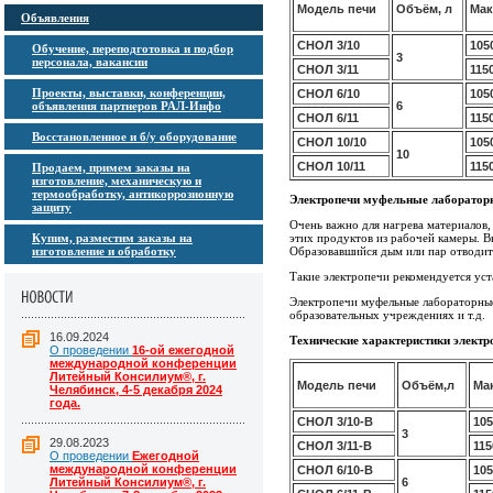
Модель печи
Объём, л
Мак
Объявления
СНОЛ 3/10
105
Обучение, переподготовка и подбор
3
персонала, вакансии
СНОЛ 3/11
115
Проекты, выставки, конференции,
СНОЛ 6/10
105
объявления партнеров РАЛ-Инфо
6
СНОЛ 6/11
115
Восстановленное и б/у оборудование
СНОЛ 10/10
105
10
СНОЛ 10/11
115
Продаем, примем заказы на
изготовление, механическую и
термообработку, антикоррозионную
Электропечи муфельные лаборатор
защиту
Очень важно для нагрева материалов
Купим, разместим заказы на
этих продуктов из рабочей камеры. 
изготовление и обработку
Образовавшийся дым или пар отводитс
Такие электропечи рекомендуется уст
Электропечи муфельные лабораторны
образовательных учреждениях и т.д.
16.09.2024
Технические характеристики элект
О проведении
16-ой ежегодной
международной конференции
Литейный Консилиум®, г.
Модель печи
Объём,л
Мак
Челябинск, 4-5 декабря 2024
года.
СНОЛ 3/10-В
105
3
29.08.2023
СНОЛ 3/11-В
115
О проведении
Ежегодной
международной конференции
СНОЛ 6/10-В
105
Литейный Консилиум®, г.
6