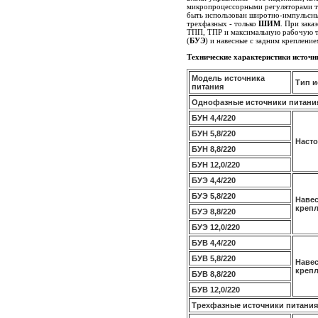
микропроцессорными регуляторами 
быть использован широтно-импульс
трехфазных - только
ШИМ
. При зака
ТПП, ТПР и максимальную рабочую те
(
БУЭ
) и навесные с задним крепление
Технические характеристики источн
Модель источника
Тип 
питания
Однофазные источники питани
БУН 4,4/220
БУН 5,8/220
Наст
БУН 8,8/220
БУН 12,0/220
БУЭ 4,4/220
БУЭ 5,8/220
Наве
креп
БУЭ 8,8/220
БУЭ 12,0/220
БУВ 4,4/220
БУВ 5,8/220
Навес
креп
БУВ 8,8/220
БУВ 12,0/220
Трехфазные источники питания