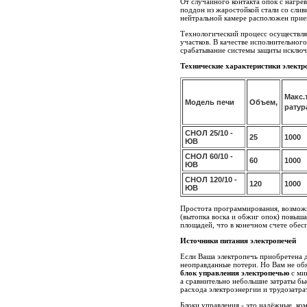
От случайного контакта опок с нагре
поддон из жаростойкой стали со слив
нейтральной камере расположен прие
Технологический процесс осуществля
участков. В качестве исполнительног
срабатывание системы защиты исключ
Технические характеристики электр
Макс.
Модель печи
Объем,
ратур
СНОЛ 25/10 -
25
1000
ЮВ
СНОЛ 60/10 -
60
1000
ЮВ
СНОЛ 120/10 -
120
1000
ЮВ
Простота программирования, возможн
(вытопка воска и обжиг опок) повыша
площадей, что в конечном счете обес
Источники питания электропечей
Если Ваша электропечь приобретена д
неоправданные потери. Но Вам не об
блок управления электропечью
с ми
а сравнительно небольшие затраты бы
расхода электроэнергии и трудозатра
Блоки управления - это надёжные, ко