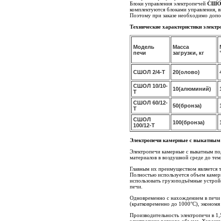
Блоки управления электропечей
СШОЛ
комплектуются блоками управления, в
Поэтому при заказе необходимо допо
Технические характеристики элект
Модель
Масса
печи
загрузки, кг
СШОЛ 2/4-Т
20(олово)
СШОЛ 10/10-
10(алюминий)
Т
СШОЛ 60/12-
50(бронза)
Т
СШОЛ
100(бронза)
100/12-Т
Электропечи камерные с выкатны
Электропечи камерные с выкатным по
материалов в воздушной среде до те
Главным их преимуществом является т
Полностью используется объем камеры
использовать грузоподъёмные устрой
печи.
Одновременно с нахождением в печи 
(кратковременно до 1000°С), экономя
Производительность электропечи в 1,