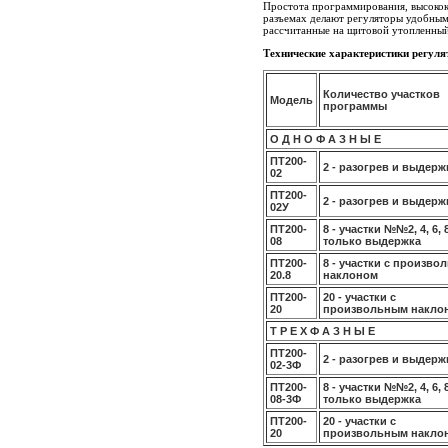
Простота программирования, высокок
разъемах делают регуляторы удобным
рассчитанные на щитовой утопленный
Технические характеристики регул
Количество участков
Модель
программы
О Д Н О Ф А З Н Ы Е
ПТ200-
2 - разогрев и выдерж
02
ПТ200-
2 - разогрев и выдерж
02У
ПТ200-
8 - участки №№2, 4, 6, 8
08
только выдержка
ПТ200-
8 - участки с произв
20.8
наклоном
ПТ200-
20 - участки с
20
произвольным накло
Т Р Е Х Ф А З Н Ы Е
ПТ200-
2 - разогрев и выдерж
02-3Ф
ПТ200-
8 - участки №№2, 4, 6, 8
08-3Ф
только выдержка
ПТ200-
20 - участки с
20
произвольным накло