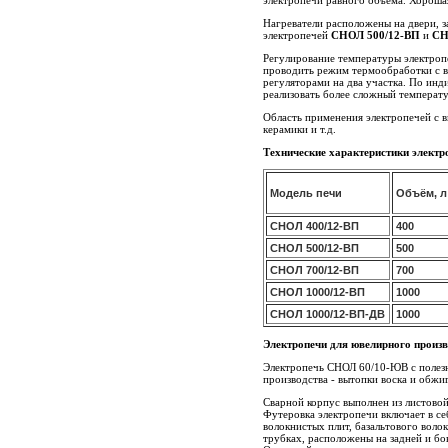
электропечи равного объема. Хороша
Нагреватели расположены на двери, з
электропечей
СНОЛ 500/12-ВП
и
СН
Регулирование температуры электро
проводить режим термообработки с в
регуляторами на два участка. По ин
реализовать более сложный температ
Область применения электропечей с 
керамики и т.д.
Технические характеристики элект
Модель печи
Объём, л
СНОЛ 400/12-ВП
400
СНОЛ 500/12-ВП
500
СНОЛ 700/12-ВП
700
СНОЛ 1000/12-ВП
1000
СНОЛ 1000/12-ВП-ДВ
1000
Электропечи для ювелирного прои
Электропечь СНОЛ 60/10-ЮВ с поле
производства - вытопки воска и обжи
Сварной корпус выполнен из листовой
Футеровка электропечи включает в се
волокнистых плит, базальтового воло
трубках, расположены на задней и бо