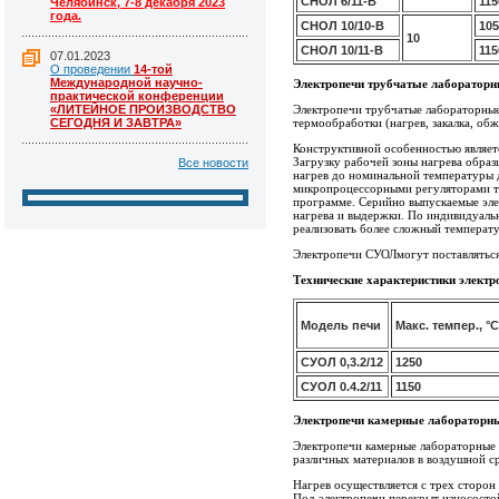
СНОЛ 6/11-В
115
Челябинск, 7-8 декабря 2023
года.
СНОЛ 10/10-В
105
10
СНОЛ 10/11-В
115
07.01.2023
О проведении
14-той
Международной научно-
Электропечи трубчатые лаборатор
практической конференции
«ЛИТЕЙНОЕ ПРОИЗВОДСТВО
Электропечи трубчатые лабораторные
СЕГОДНЯ И ЗАВТРА»
термообработки (нагрев, закалка, об
Конструктивной особенностью являетс
Загрузку рабочей зоны нагрева обра
Все новости
нагрев до номинальной температуры 
микропроцессорными регуляторами т
программе. Серийно выпускаемые эле
нагрева и выдержки. По индивидуаль
реализовать более сложный температу
Электропечи СУОЛмогут поставляться
Технические характеристики электр
Модель печи
Макс. темпер., °С
СУОЛ 0,3.2/12
1250
СУОЛ 0.4.2/11
1150
Электропечи камерные лаборатор
Электропечи камерные лабораторны
различных материалов в воздушной с
Нагрев осуществляется с трех сторон
Под электропечи перекрыт износост