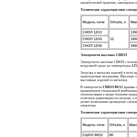
аналитической практике, ювелирном пр
Технические характеристики элект
Модель печи
Объём, л
Мак
СНОЛ 12/13
135
СНОЛ 12/15
12
155
СНОЛ 12/16
165
Электропечи шахтные СШОЛ
Электропечи шахтные СШОЛ с полез
воздушной среде до температуры
125
Загрузка и выгрузка изделий в печи 
транспортные механизмы. Шахтные эл
массивных изделий из металлов.
В электропечи
СШОЛ 80/12
крышка о
применением специальной комбинации
теплоизоляция и малая тепловая инер
отличную равномерность нагрева, а 
делает возможным проведение сложны
оператора.
Технические характеристики элект
Модель печи
Объём, л
Макс
СШОЛ 80/12
80