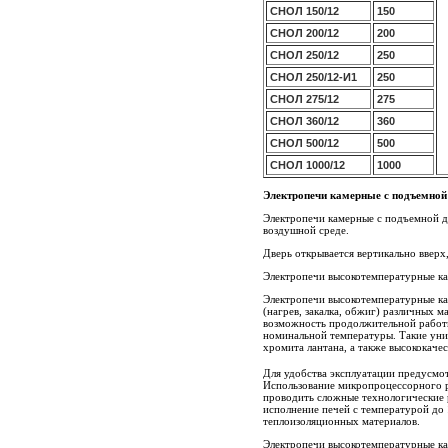
СНОЛ 150/12
150
СНОЛ 200/12
200
СНОЛ 250/12
250
СНОЛ 250/12-И1
250
СНОЛ 275/12
275
СНОЛ 360/12
360
СНОЛ 500/12
500
СНОЛ 1000/12
1000
Электропечи камерные с подъемной
Электропечи камерные с подъемной 
воздушной среде.
Дверь открывается вертикально вверх,
Электропечи высокотемпературные к
Электропечи высокотемпературные к
(нагрев, закалка, обжиг) различных 
возможность продолжительной работы
номинальной температуры. Такие уни
хромита лантана, а также высококаче
Для удобства эксплуатации предусмо
Использование микропроцессорного р
проводить сложные технологические 
исполнение печей с температурой до
теплоизоляционных материалов.
Электропечи высокотемпературные ка