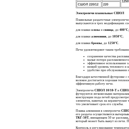
1250
СШОЛ 220/12
220
Электропечи плавильные СШОЛ
Плавильные раздаточные электропечи
выпускаются в трех модификациях со
для плавки
олова
и
свинца
, до
400°С
;
для плавки
алюминия
, до
1050°С
;
для плавки
бронзы
, до
1250°С
.
Печи удовлетворяют таким требовани
сохранение качества расплава
малые потери расплавляемого
эффективное использование э
низкий уровень теплового и 
удобство при обслуживании и
Благодаря качественной футеровке с
волокон достигается хорошая теплоиз
эффективную работу печи.
Электропечи
СШОЛ 10/10-Т
и
СШОЛ
футеруются легковесными материалами
конструкции пода печей предусмотре
элементов, навитых на керамические 
что увеличивает срок его службы.
Плавка алюминия в электропечи
СШОЛ
его раздача осуществляется вычерпы
ТКГ-50Т
, вмещающем
50 кг
расплава,
который может быть вынут из печи. П
Контроль и регулирование температу