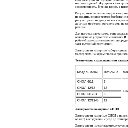
нагрева изделий. Футеровка электроп
экономичность. В то же время, в ко
Регулирование температуры электро
проводить режим термообработки с в
регуляторами на два участка - задан
другими моделями регуляторов, позв
режиме.
Для нагрева материалов, сопровожда
оснащенные устройством вытяжки
(С
рабочей камеры электропечи посредст
зонт вытяжной вентиляции.
Электропечи камерные лабораторные
мастерских, на керамическом производ
Технические характеристики элект
Модель печи
Объём, л
Мак
СНОЛ 6/12
6
СНОЛ 12/12
12
125
СНОЛ 6/12-В
6
СНОЛ 12/12-В
12
Электропечи камерные СНОЛ
Электропечи камерные СНОЛ с полез
обжиг) в воздушной среде до темпе
Электропечи имеют высококачественн