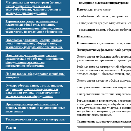
Материалы для металлургии (плавки,
-
камерные высокотемпературные
-
литья, обработки давлением и
термообработки), машиностроения и
Камерные
, в том числе:
эксплуатации оборудования
- с объёмом рабочего пространства 
Термическая, электрохимическая и
- с подъемной дверью открывающейся
плазменная обработка, спекание,
пропитка - инжиниринг, оборудование,
- с выкатным подом, объёмом рабоче
технологии, программное обеспечение
Шахтные
;
Обработка давлением, сварка, пайка,
Плавильные
- для плавки олова, сви
резка - инжиниринг, оборудование,
технологии, программное обеспечение
Электропечи муфельные лаборато
Очистка, подготовка поверхности,
Электропечи муфельные лабораторны
механическая обработка - инжиниринг,
различными материалами и термообра
оборудование, технологии,
программное обеспечение
Рабочая камера электропечей образ
проволочными нагревателями. Нагре
Лабораторное оборудование и приборы
четырех сторон - боковые стенки, сво
контроля
Электропечи каждого объёма выпуск
Электрооборудование, автоматизация,
с нагревателями, полностью запресс
гидравлика, пневматика, газовая и
вакуумная техника, экологическое и
с нагревателями, частично запрессов
теплотехническое оборудование
Регулирование температуры электро
Производство изделий из пластмасс,
проводить режим термообработки с в
резины, полиуретана и композиционных
регуляторами на два участка, а имен
материалов
могут быть оснащены другими моделя
автоматическом режиме.
Технологическая оснастка и инструмент
Технические характеристики элек
Услуги