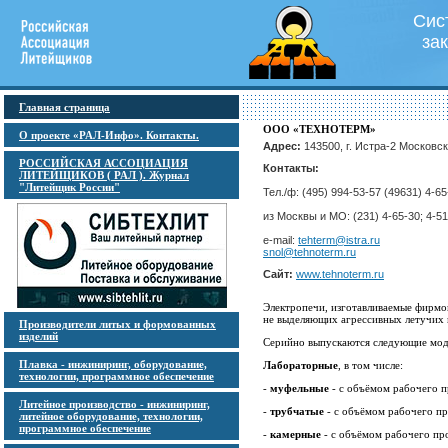
Сис
за
Главная страница
ООО «ТЕХНОТЕРМ»
О проекте «РАЛ-Инфо». Контакты.
Адрес:
143500, г. Истра-2 Московс
РОССИЙСКАЯ АССОЦИАЦИЯ
Контакты:
ЛИТЕЙЩИКОВ ( РАЛ ). Журнал
"Литейщик России"
Тел./ф: (495) 994-53-57 (49631) 4-65
из Москвы и МО: (231) 4-65-30; 4-5
e-mail:
tehterm@istra.ru
snol@tehnoterm.ru
Сайт:
www.tehnoterm.ru
Электропечи, изготавливаемые фирм
не выделяющих агрессивных летучих 
Производители литых и формованных
изделий
Серийно выпускаются следующие мод
Плавка - инжиниринг, оборудование,
Лабораторные
, в том числе:
технологии, программное обеспечение
-
муфельные
- с объёмом рабочего п
Литейное производство - инжиниринг,
-
трубчатые
- с объёмом рабочего пр
литейное оборудование, технологии,
программное обеспечение
-
камерные
- с объёмом рабочего пр