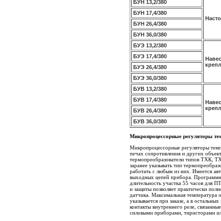
БУН 13,2/380
БУН 17,4/380
Наст
БУН 26,4/380
БУН 36,0/380
БУЭ 13,2/380
БУЭ 17,4/380
Наве
креп
БУЭ 26,4/380
БУЭ 36,0/380
БУВ 13,2/380
БУВ 17,4/380
Навес
креп
БУВ 26,4/380
БУВ 36,0/380
Микропроцессорные регуляторы т
Микропроцессорные регуляторы темп
печах сопротивления и других объек
термопреобразователи типов ТХК, Т
заранее указывать тип термопреобраз
работать с любым из них. Имеется ав
выходных цепей прибора. Программный
длительность участка 55 часов для П
и защиты позволяет практически полн
датчика. Максимальная температура 
указывается при заказе, а в остальн
контакты внутреннего реле, связанны
силовыми приборами, тиристорами ил